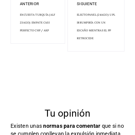
ANTERIOR
SIGUIENTE
ENCUESTA TURQUÍA (ALF
ELECTOPANEL (24AGO): UPL
23AGO): EMPATE CASI
IRRUMPIRÍA CON UN
PERFECTO CHP / AKP
ESCAÑO MIENTRAS EL PP
RETROCEDE
Tu opinión
Existen unas
normas
para comentar
que si no
se cumplen conllevan la expulsión inmediata