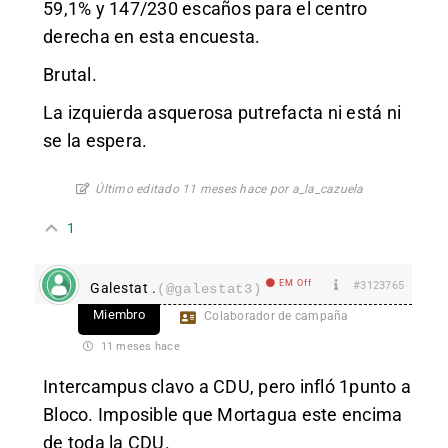
59,1% y 147/230 escaños para el centro
derecha en esta encuesta.
Brutal.
La izquierda asquerosa putrefacta ni está ni
se la espera.
Último editado 11 meses hace por a_la_cazuela
1
EM Off
#3123765
Galestat .
(@galestat3)
Miembro
Colaborador de campaña
11 meses hace
Intercampus clavo a CDU, pero infló 1punto a
Bloco. Imposible que Mortagua este encima
de toda la CDU.