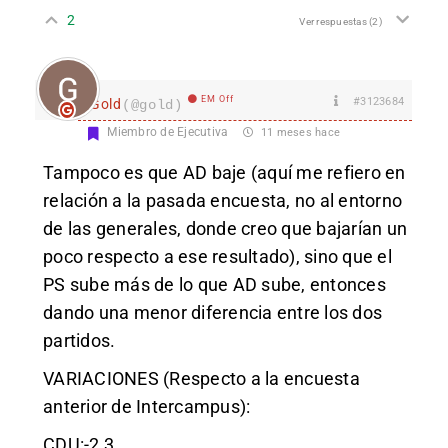
2
Ver respuestas
(2)
EM Off
#3123684
Gold
(@gold)
Miembro de Ejecutiva
11 meses hace
Tampoco es que AD baje (aquí me refiero en
relación a la pasada encuesta, no al entorno
de las generales, donde creo que bajarían un
poco respecto a ese resultado), sino que el
PS sube más de lo que AD sube, entonces
dando una menor diferencia entre los dos
partidos.
VARIACIONES (Respecto a la encuesta
anterior de Intercampus):
CDU:-2,3