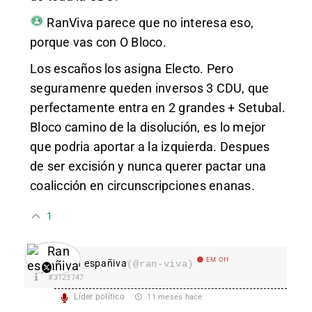
RanViva
parece que no interesa eso,
porque vas con O Bloco.
Los escaños los asigna Electo. Pero
seguramenre queden inversos 3 CDU, que
perfectamente entra en 2 grandes + Setubal.
Bloco camino de la disolución, es lo mejor
que podria aportar a la izquierda. Despues
de ser excisión y nunca querer pactar una
coalicción en circunscripciones enanas.
1
EM Off
Ran españiva
(@ran-viva)
#3123747
Líder político
11 meses hace