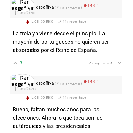
EM Off
Ran españiva
(@ran-viva)
#3123701
Líder político
11 meses hace
La trola ya viene desde el principio. La
mayoría de portu-
gueses
no quieren ser
absorbidos por el Reino de España.
3
Ver respuestas
(4)
EM Off
Ran españiva
(@ran-viva)
#3123693
Líder político
11 meses hace
Bueno, faltan muchos años para las
elecciones. Ahora lo que toca son las
autárquicas y las presidenciales.