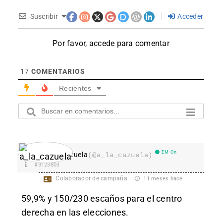
Suscribir
Acceder
Por favor, accede para comentar
17
COMENTARIOS
Recientes
EM On
a_la_cazuela
(@a_la_cazuela)
#3123803
Colaborador de campaña
11 meses hace
59,9% y 150/230 escaños para el centro
derecha en las elecciones.