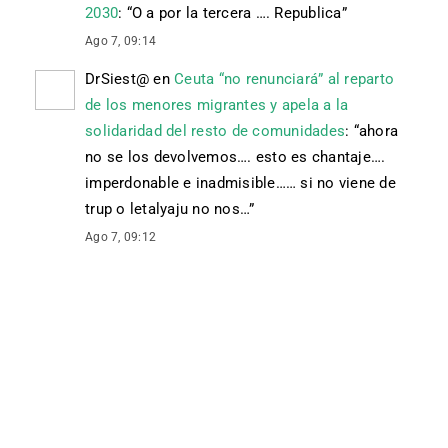
2030
: “
O a por la tercera …. Republica
”
Ago 7, 09:14
DrSiest@
en
Ceuta “no renunciará” al reparto
de los menores migrantes y apela a la
solidaridad del resto de comunidades
: “
ahora
no se los devolvemos…. esto es chantaje….
imperdonable e inadmisible…… si no viene de
trup o letalyaju no nos…
”
Ago 7, 09:12