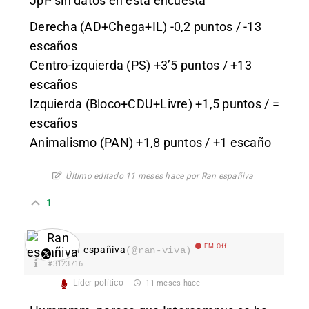
JpP sin datos en esta encuesta
Derecha (AD+Chega+IL) -0,2 puntos / -13
escaños
Centro-izquierda (PS) +3’5 puntos / +13
escaños
Izquierda (Bloco+CDU+Livre) +1,5 puntos / =
escaños
Animalismo (PAN) +1,8 puntos / +1 escaño
Último editado 11 meses hace por Ran españiva
1
EM Off
Ran españiva
(@ran-viva)
#3123716
Líder político
11 meses hace