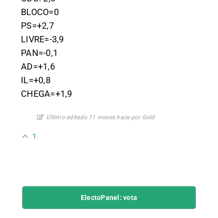
BLOCO=0
PS=+2,7
LIVRE=-3,9
PAN=-0,1
AD=+1,6
IL=+0,8
CHEGA=+1,9
Último editado 11 meses hace por Gold
1
ElectoPanel: vota