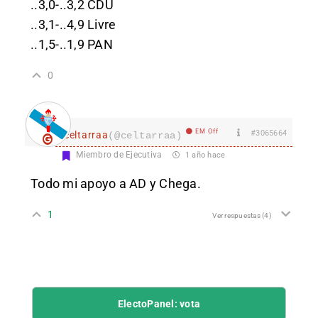
..3,0-..3,2 CDU
..3,1-..4,9 Livre
..1,5-..1,9 PAN
0
EM Off
#3065664
celtarraa
(@celtarraa)
Miembro de Ejecutiva
1 año hace
Todo mi apoyo a AD y Chega.
1
Ver respuestas
(4)
ElectoPanel: vota