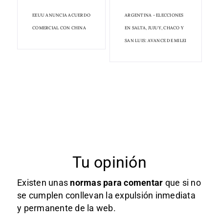
EEUU ANUNCIA ACUERDO
ARGENTINA - ELECCIONES
COMERCIAL CON CHINA
EN SALTA, JUJUY, CHACO Y
SAN LUIS: AVANCE DE MILEI
Tu opinión
Existen unas
normas
para comentar
que si no
se cumplen conllevan la expulsión inmediata
y permanente de la web.