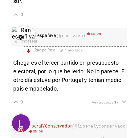
sur.
0
EM Off
Ran españiva
(@ran-viva)
#3065695
Líder político
1 año hace
Chega es el tercer partido en presupuesto
electoral, por lo que he leído. No lo parece. El
otro día estuve por Portugal y tenían medio
país empapelado.
0
Ver respuestas
(3)
LiberalYConservador
(@liberalyconservador133
EM Off