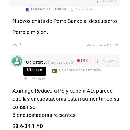
#3065680
Miembro de Ejecutiva
1 año hace
Nuevos chats de Perro Sanxe al descubierto.
Perro dimisión.
1
Ver respuestas
(1)
EM Off
#3065679
Galestat .
(@galestat3)
Miembro
Colaborador de campaña
1 año hace
Aximage Reduce a PS y sube a AD, parece
que las encuestadoras estan aumentando su
consenso.
6 encuestadoras recientes.
28.6-34.1 AD