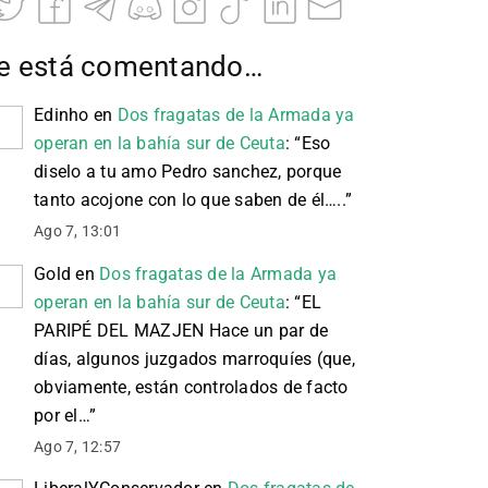
e está comentando…
Edinho
en
Dos fragatas de la Armada ya
operan en la bahía sur de Ceuta
: “
Eso
diselo a tu amo Pedro sanchez, porque
tanto acojone con lo que saben de él…..
”
Ago 7, 13:01
Gold
en
Dos fragatas de la Armada ya
operan en la bahía sur de Ceuta
: “
EL
PARIPÉ DEL MAZJEN Hace un par de
días, algunos juzgados marroquíes (que,
obviamente, están controlados de facto
por el…
”
Ago 7, 12:57