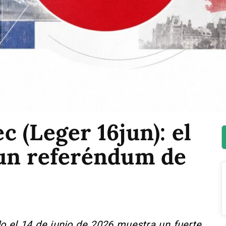
 (Leger 16jun): el
un referéndum de
o el 14 de junio de 2026 muestra un fuerte