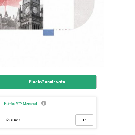
ElectoPanel: vota
Patrón VIP Mensual
3,5€ al mes
Ir