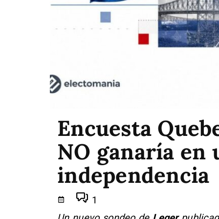
Encuesta Quebec
NO ganaría en 
independencia
1
Un nuevo sondeo de
Leger
publicad