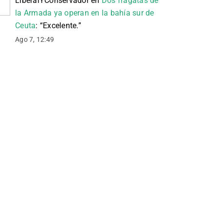
LiberalYConservador
en
Dos fragatas de
la Armada ya operan en la bahía sur de
Ceuta
: “
Excelente.
”
Ago 7, 12:49