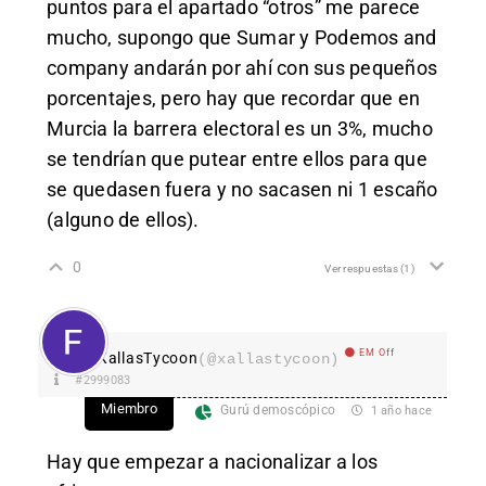
puntos para el apartado “otros” me parece
mucho, supongo que Sumar y Podemos and
company andarán por ahí con sus pequeños
porcentajes, pero hay que recordar que en
Murcia la barrera electoral es un 3%, mucho
se tendrían que putear entre ellos para que
se quedasen fuera y no sacasen ni 1 escaño
(alguno de ellos).
0
Ver respuestas
(1)
EM Off
XallasTycoon
(@xallastycoon)
#2999083
Miembro
Gurú demoscópico
1 año hace
Hay que empezar a nacionalizar a los