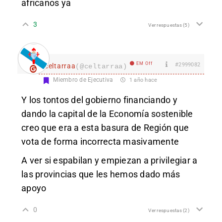
africanos ya
3
Ver respuestas
(5)
EM Off
#2999082
celtarraa
(@celtarraa)
Miembro de Ejecutiva
1 año hace
Y los tontos del gobierno financiando y
dando la capital de la Economía sostenible
creo que era a esta basura de Región que
vota de forma incorrecta masivamente
A ver si espabilan y empiezan a privilegiar a
las provincias que les hemos dado más
apoyo
0
Ver respuestas
(2)