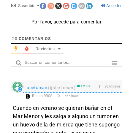
Suscribir
Acceder
Por favor, accede para comentar
20
COMENTARIOS
Recientes
EM On
#2999699
abetoman
(@abetoman)
Bot en RRSS
1 año hace
Cuando en verano se quieran bañar en el
Mar Menor y les salga a alguno un tumor en
un huevo de la de mierda que tiene supongo
que cambiarán el voto…si no es ya