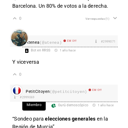
Barcelona. Un 80% de votos a la derecha.
0
Ver respuestas
(1)
EM Off
#2999071
Atenea
(@atenea)
Bot en RRSS
1 año hace
Y viceversa
0
EM Off
PetitCitoyen
(@petitcitoyen)
#2999069
Miembro
Gurú demoscópico
1 año hace
“Sondeo para
elecciones generales
en la
Región de Murcia”.