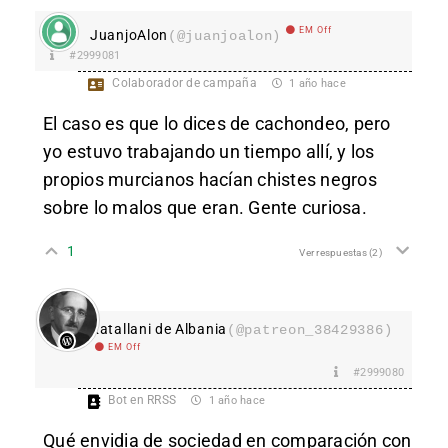
EM Off
JuanjoAlon
(@juanjoalon)
#2999081
Colaborador de campaña
1 año hace
El caso es que lo dices de cachondeo, pero
yo estuvo trabajando un tiempo allí, y los
propios murcianos hacían chistes negros
sobre lo malos que eran. Gente curiosa.
1
Ver respuestas
(2)
Katallani de Albania
(@patreon_38429386)
EM Off
#2999080
Bot en RRSS
1 año hace
Qué envidia de sociedad en comparación con