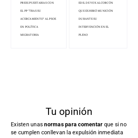
PRESUPUESTARIAS CON
EDIL DE VOX ALCORCÓN
EL PP "TRAS SU
QUE EXHIBIÓ MUNICIÓN
ACERCAMIENTO" AL PSOE
DURANTE SU
EN POLÍTICA
INTERVENCIÓN EN EL
MIGRATORIA
PLENO
Tu opinión
Existen unas
normas
para comentar
que si no
se cumplen conllevan la expulsión inmediata