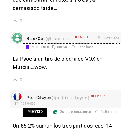
demasiado tarde…
0
EM Off
#2999133
BlackOut
(@blackout)
Miembro de Ejecutiva
1 año hace
La Psoe a un tiro de piedra de VOX en
Murcia….wow.
0
EM Off
PetitCitoyen
(@petitcitoyen)
#2999088
Miembro
Gurú demoscópico
1 año hace
Un 86,2% suman los tres partidos, casi 14