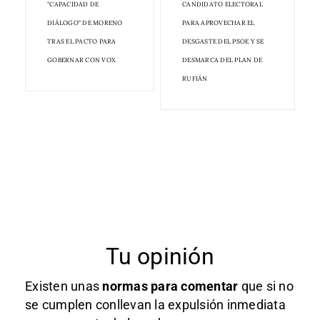
"CAPACIDAD DE
CANDIDATO ELECTORAL
DIÁLOGO" DE MORENO
PARA APROVECHAR EL
TRAS EL PACTO PARA
DESGASTE DEL PSOE Y SE
GOBERNAR CON VOX
DESMARCA DEL PLAN DE
RUFIÁN
Tu opinión
Existen unas
normas
para comentar
que si no
se cumplen conllevan la expulsión inmediata