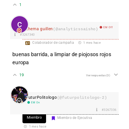
1
EM Off
chema guillen
(@analyticssaisho)
#3267340
Colaborador de campaña
1 mes hace
buenas barrida, a limpiar de piojosos rojos
europa
19
Ver respuestas
(3)
FuturPolitologo
(@futurpolitologo-2)
EM On
#3267336
Miembro
Miembro de Ejecutiva
1 mes hace