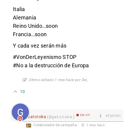
Italia
Alemania
Reino Unido…soon
Francia…soon
Y cada vez serán más
#VonDerLeyenismo STOP
#No a la destrucción de Europa
Último editado 1 mes hace por Dei_
10
EM Off
#3267401
Gatotoka
(@gatotoka)
Colaborador de campaña
1 mes hace