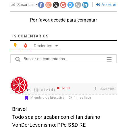
Suscribir
Acceder
Por favor, accede para comentar
19
COMENTARIOS
Recientes
EM Off
#3267405
Dei_
(@deivid)
Miembro de Ejecutiva
1 mes hace
Bravo!
Todo sea por acabar con el tan dañino
VonDerLeyenismo: PPe-S&D-RE