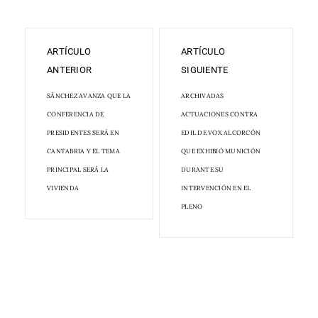
ARTÍCULO
ARTÍCULO
ANTERIOR
SIGUIENTE
SÁNCHEZ AVANZA QUE LA
ARCHIVADAS
CONFERENCIA DE
ACTUACIONES CONTRA
PRESIDENTES SERÁ EN
EDIL DE VOX ALCORCÓN
CANTABRIA Y EL TEMA
QUE EXHIBIÓ MUNICIÓN
PRINCIPAL SERÁ LA
DURANTE SU
VIVIENDA
INTERVENCIÓN EN EL
PLENO