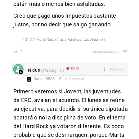
están más o menos bien asfaltadas.
Creo que pago unos impuestos bastante
justos, por no decir que salgo ganando.
Último editado 1 año hace por ZiudadanoX
1
Ver respuestas
(2)
EM Off
#2930968
Nidun
(@inig_o)
Bot en RRSS
2 años hace
Primero veremos si Jovent, las juventudes
de ERC, avalan el acuerdo. El lunes se reúne
su ejecutiva, para decidir si su única diputada
acatará o no la disciplina de voto. En el tema
del Hard Rock ya votaron diferente. Es poco
probable que se desmarquen, porque Marta