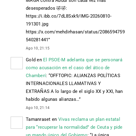
MAGA contra Abdul son cada vez más
desesperados 🤣🤣:
https://i.ibb.co/7dL8Sxk9/IMG-20260810-
191301.jpg
https://x.com/mehdirhasan/status/2086594759
540281441
”
Ago 10, 21:15
Gold
en
El PSOE-M adelanta que se personará
como acusación en el caso del ático de
Chamberí
: “
OFFTOPIC: ALIANZAS POLÍTICAS
INTERNACIONALES LLAMATIVAS Y
EXTRAÑAS A lo largo de el siglo XX y XXI, han
habido algunas alianzas…
”
Ago 10, 21:14
Tamanraset
en
Vivas reclama un plan estatal
para “recuperar la normalidad” de Ceuta y pide
un mando único del Gobierno
: “
La única