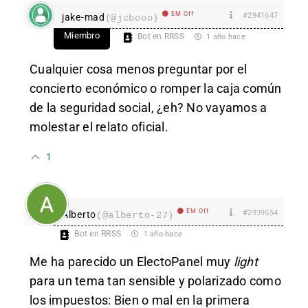
EM Off
#2941647
jake-mad
(@jcbooo)
Miembro
Bot en RRSS
1 año hace
Cualquier cosa menos preguntar por el
concierto económico o romper la caja común
de la seguridad social, ¿eh? No vayamos a
molestar el relato oficial.
1
EM Off
#2939554
Alberto
(@alberto-27)
Bot en RRSS
1 año hace
Me ha parecido un ElectoPanel muy
light
para un tema tan sensible y polarizado como
los impuestos: Bien o mal en la primera