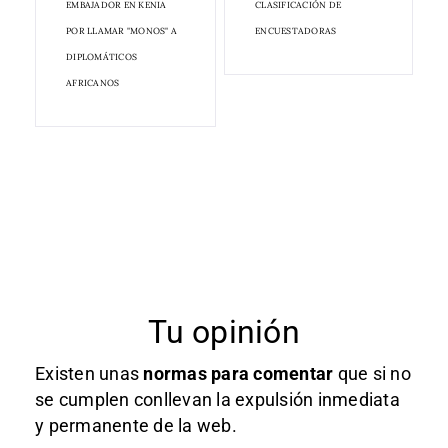
EMBAJADOR EN KENIA
CLASIFICACIÓN DE
POR LLAMAR "MONOS" A
ENCUESTADORAS
DIPLOMÁTICOS
AFRICANOS
Tu opinión
Existen unas
normas
para comentar
que si no
se cumplen conllevan la expulsión inmediata
y permanente de la web.