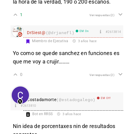
la hora de la verdad, 190 o 200 escaños.
1
Ver respuestas
(2)
EM On
#2613814
DrSiest@
(@drjanefl)
Miembro de Ejecutiva
3 años hace
Yo como se quede sanchez en funciones es
que me voy a crujir………
0
Ver respuestas
(2)
EM Off
Costadamorte
(@estadogalego)
#2613810
Bot en RRSS
3 años hace
Nin idea de porcentaxes nin de resultados