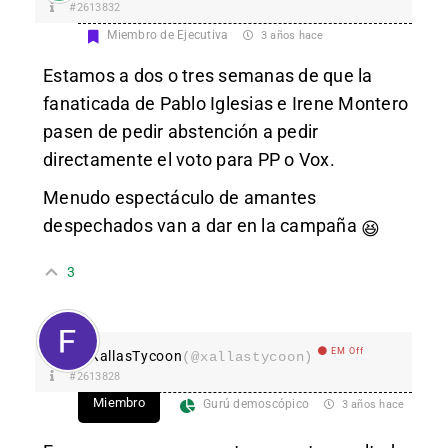
#2613832
Miembro de Ejecutiva
3 años hace
Estamos a dos o tres semanas de que la
fanaticada de Pablo Iglesias e Irene Montero
pasen de pedir abstención a pedir
directamente el voto para PP o Vox.
Menudo espectáculo de amantes
despechados van a dar en la campaña
😆
3
EM Off
XallasTycoon
(@xallastycoon)
#2613828
Miembro
Gurú demoscópico
3 años hace