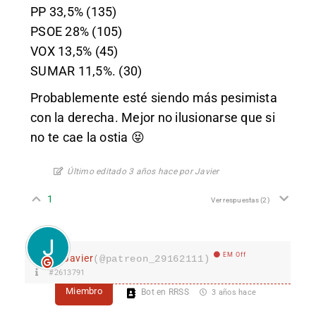
PP 33,5% (135)
PSOE 28% (105)
VOX 13,5% (45)
SUMAR 11,5%. (30)
Probablemente esté siendo más pesimista
con la derecha. Mejor no ilusionarse que si
no te cae la ostia 😝
Último editado 3 años hace por Javier
1
Ver respuestas
(2)
EM Off
Javier
(@patreon_29162111)
#2613791
Miembro
Bot en RRSS
3 años hace