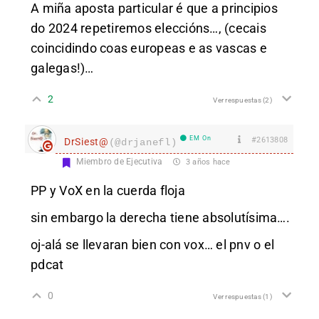
A miña aposta particular é que a principios
do 2024 repetiremos eleccións…, (cecais
coincidindo coas europeas e as vascas e
galegas!)…
2
Ver respuestas
(2)
EM On
#2613808
DrSiest@
(@drjanefl)
Miembro de Ejecutiva
3 años hace
PP y VoX en la cuerda floja
sin embargo la derecha tiene absolutísima….
oj-alá se llevaran bien con vox… el pnv o el
pdcat
0
Ver respuestas
(1)