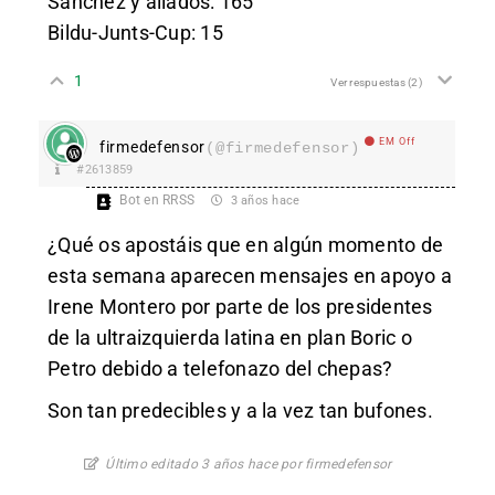
Sánchez y aliados: 165
Bildu-Junts-Cup: 15
1
Ver respuestas
(2)
EM Off
firmedefensor
(@firmedefensor)
#2613859
Bot en RRSS
3 años hace
¿Qué os apostáis que en algún momento de
esta semana aparecen mensajes en apoyo a
Irene Montero por parte de los presidentes
de la ultraizquierda latina en plan Boric o
Petro debido a telefonazo del chepas?
Son tan predecibles y a la vez tan bufones.
Último editado 3 años hace por firmedefensor