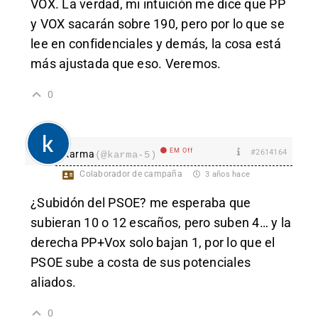
VOX. La verdad, mi intuición me dice que PP
y VOX sacarán sobre 190, pero por lo que se
lee en confidenciales y demás, la cosa está
más ajustada que eso. Veremos.
0
EM Off
#2614164
karma
(@karma-5)
Colaborador de campaña
3 años hace
¿Subidón del PSOE? me esperaba que
subieran 10 o 12 escaños, pero suben 4… y la
derecha PP+Vox solo bajan 1, por lo que el
PSOE sube a costa de sus potenciales
aliados.
0