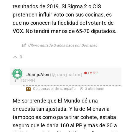
resultados de 2019. Si Sigma 2 o CIS
pretenden influir voto con sus cocinas, es
que no conocen la fidelidad del votante de
VOX. No tendrá menos de 65-70 diputados.
Último editado 3 años hace por Domenec
0
EM Off
JuanjoAlon
(@juanjoalon)
#2614498
Colaborador de campaña
3 años hace
Me sorprende que El Mundo dé una
encuesta tan ajustada. Y la de Michavila
tampoco es como para tirar cohete, estaba
seguro que le daría 160 al PP y más de 30 a