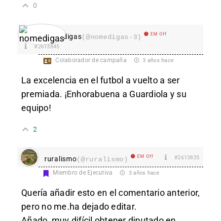
0
EM Off
nomedigas
(@nomedigas-3)
#2613845
Colaborador de campaña
3 años hace
La excelencia en el futbol a vuelto a ser
premiada. ¡Enhorabuena a Guardiola y su
equipo!
2
EM Off
#2613835
ruralismo
(@ruralismo)
Miembro de Ejecutiva
3 años hace
Quería añadir esto en el comentario anterior,
pero no me.ha dejado editar.
Añado, muy difícil obtener diputado en