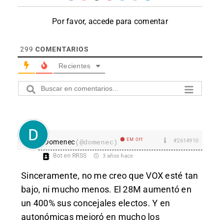
Por favor, accede para comentar
299
COMENTARIOS
Recientes
EM Off
#2614910
Domenec
(@domenec)
Bot en RRSS
3 años hace
Sinceramente, no me creo que VOX esté tan
bajo, ni mucho menos. El 28M aumentó en
un 400% sus concejales electos. Y en
autonómicas mejoró en mucho los