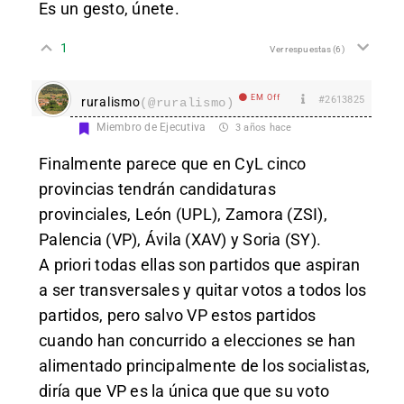
Es un gesto, únete.
1
Ver respuestas
(6)
EM Off
#2613825
ruralismo
(@ruralismo)
Miembro de Ejecutiva
3 años hace
Finalmente parece que en CyL cinco
provincias tendrán candidaturas
provinciales, León (UPL), Zamora (ZSI),
Palencia (VP), Ávila (XAV) y Soria (SY).
A priori todas ellas son partidos que aspiran
a ser transversales y quitar votos a todos los
partidos, pero salvo VP estos partidos
cuando han concurrido a elecciones se han
alimentado principalmente de los socialistas,
diría que VP es la única que que su voto