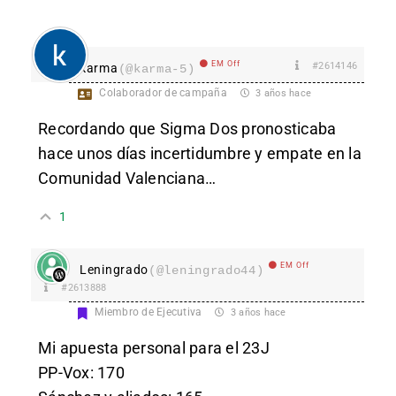
EM Off
#2614146
karma
(@karma-5)
Colaborador de campaña
3 años hace
Recordando que Sigma Dos pronosticaba
hace unos días incertidumbre y empate en la
Comunidad Valenciana…
1
EM Off
Leningrado
(@leningrado44)
#2613888
Miembro de Ejecutiva
3 años hace
Mi apuesta personal para el 23J
PP-Vox: 170