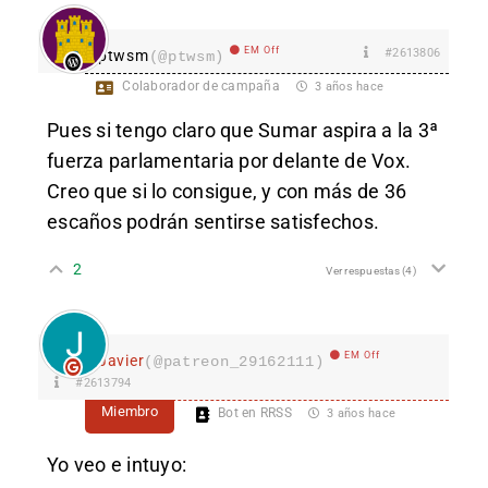
EM Off
#2613806
ptwsm
(@ptwsm)
Colaborador de campaña
3 años hace
Pues si tengo claro que Sumar aspira a la 3ª
fuerza parlamentaria por delante de Vox.
Creo que si lo consigue, y con más de 36
escaños podrán sentirse satisfechos.
2
Ver respuestas
(4)
EM Off
Javier
(@patreon_29162111)
#2613794
Miembro
Bot en RRSS
3 años hace
Yo veo e intuyo: