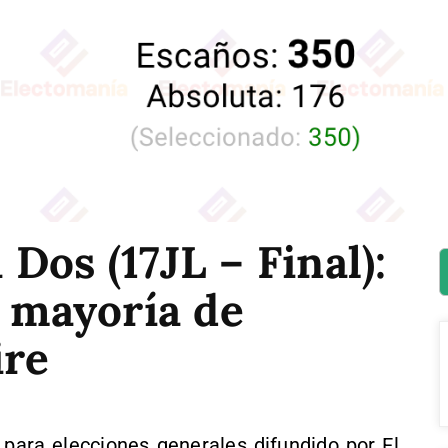
Dos (17JL – Final):
a mayoría de
ire
para elecciones generales difundido por El