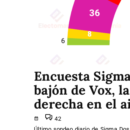
Encuesta Sigma 
bajón de Vox, l
derecha en el a
42
Último sondeo diario de Sigma Dos 