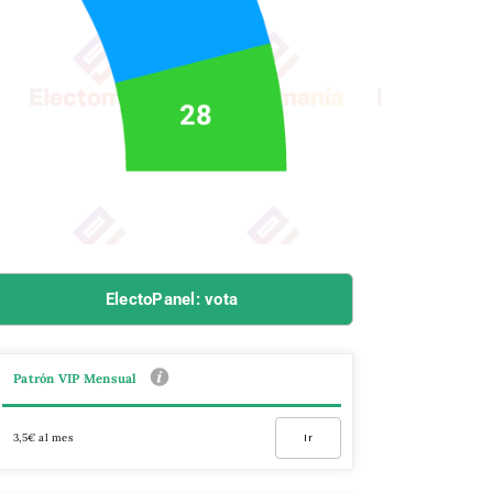
ElectoPanel: vota
Patrón VIP Mensual
3,5€ al mes
Ir