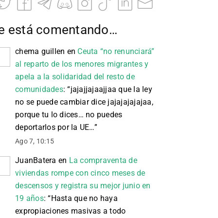
e está comentando…
chema guillen
en
Ceuta “no renunciará”
al reparto de los menores migrantes y
apela a la solidaridad del resto de
comunidades
: “
jajajjajaajjaa que la ley
no se puede cambiar dice jajajajajajaa,
porque tu lo dices… no puedes
deportarlos por la UE…
”
Ago 7, 10:15
JuanBatera
en
La compraventa de
viviendas rompe con cinco meses de
descensos y registra su mejor junio en
19 años
: “
Hasta que no haya
expropiaciones masivas a todo