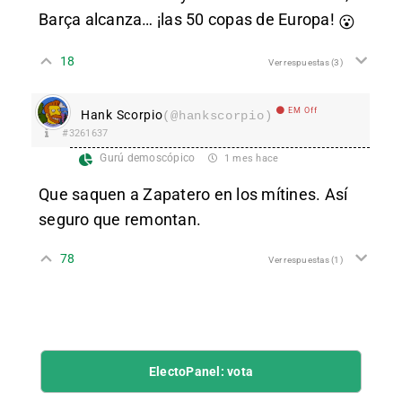
Barça alcanza… ¡las 50 copas de Europa!
😮
18
Ver respuestas
(3)
EM Off
Hank Scorpio
(@hankscorpio)
#3261637
Gurú demoscópico
1 mes hace
Que saquen a Zapatero en los mítines. Así
seguro que remontan.
78
Ver respuestas
(1)
ElectoPanel: vota