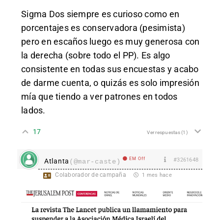
Sigma Dos siempre es curioso como en
porcentajes es conservadora (pesimista)
pero en escaños luego es muy generosa con
la derecha (sobre todo el PP). Es algo
consistente en todas sus encuestas y acabo
de darme cuenta, o quizás es solo impresión
mía que tiendo a ver patrones en todos
lados.
17
Ver respuestas
(1)
EM Off
#3261648
Atlanta
(@mar-caste)
Colaborador de campaña
1 mes hace