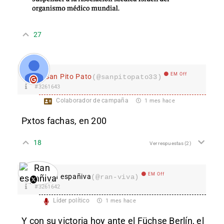
27
EM Off
San Pito Pato
(@sanpitopato33)
#3261643
Colaborador de campaña
1 mes hace
Pxtos fachas, en 200
18
Ver respuestas
(2)
EM Off
Ran españiva
(@ran-viva)
#3261642
Líder político
1 mes hace
Y con su victoria hoy ante el Füchse Berlín, el