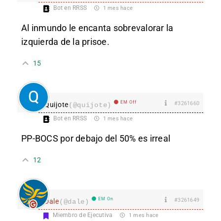
Bot en RRSS
1 mes hace
Al inmundo le encanta sobrevalorar la
izquierda de la prisoe.
15
EM Off
#3261660
Quijote
(@quijote)
Bot en RRSS
1 mes hace
PP-BOCS por debajo del 50% es irreal
12
EM On
#3261649
Dale
(@dale)
Miembro de Ejecutiva
1 mes hace