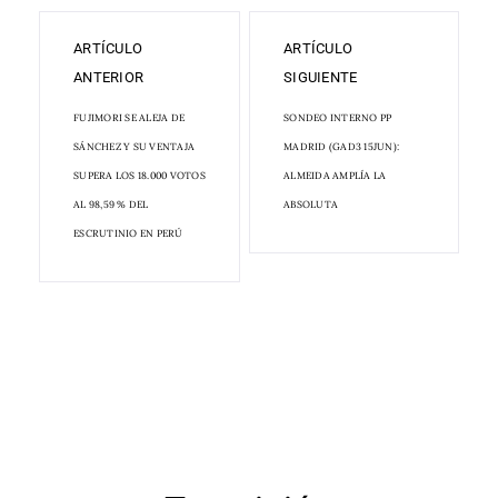
ARTÍCULO
ARTÍCULO
ANTERIOR
SIGUIENTE
FUJIMORI SE ALEJA DE
SONDEO INTERNO PP
SÁNCHEZ Y SU VENTAJA
MADRID (GAD3 15JUN):
SUPERA LOS 18.000 VOTOS
ALMEIDA AMPLÍA LA
AL 98,59 % DEL
ABSOLUTA
ESCRUTINIO EN PERÚ