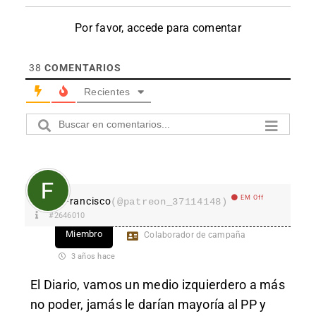
Por favor, accede para comentar
38
COMENTARIOS
Recientes
EM Off
Francisco
(@patreon_37114148)
#2646010
Miembro
Colaborador de campaña
3 años hace
El Diario, vamos un medio izquierdero a más
no poder, jamás le darían mayoría al PP y