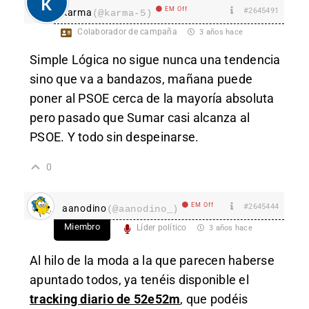
EM Off
#2645491
karma
(@karma-5)
Colaborador de campaña
3 años hace
Simple Lógica no sigue nunca una tendencia
sino que va a bandazos, mañana puede
poner al PSOE cerca de la mayoría absoluta
pero pasado que Sumar casi alcanza al
PSOE. Y todo sin despeinarse.
0
EM Off
#2645444
aanodino
(@aanodino_)
Miembro
Líder político
3 años hace
Al hilo de la moda a la que parecen haberse
apuntado todos, ya tenéis disponible el
tracking diario de 52e52m
, que podéis