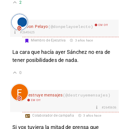
2
EM Off
Don Pelayo
(@donpelayoelecto)
#2645625
Miembro de Ejecutiva
3 años hace
La cara que hacía ayer Sánchez no era de
tener posibilidades de nada.
0
destruye mensajes
(@destruyemensajes)
EM Off
#2645606
Colaborador de campaña
3 años hace
Si vox tuviera la mitad de prensa que