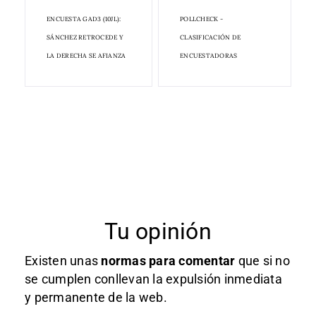
ENCUESTA GAD3 (10JL):
POLLCHECK -
SÁNCHEZ RETROCEDE Y
CLASIFICACIÓN DE
LA DERECHA SE AFIANZA
ENCUESTADORAS
Tu opinión
Existen unas
normas
para comentar
que si no
se cumplen conllevan la expulsión inmediata
y permanente de la web.