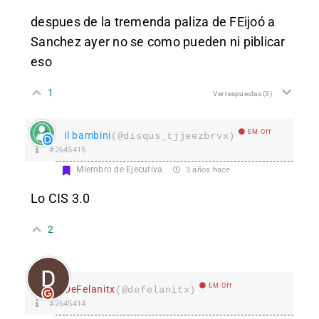
despues de la tremenda paliza de FEijoó a
Sanchez ayer no se como pueden ni piblicar
eso
1
Ver respuestas
(3)
EM Off
il bambini
(@disqus_tjjeezbrvx)
#2645415
Miembro de Ejecutiva
3 años hace
Lo CIS 3.0
2
EM Off
DeFelanitx
(@defelanitx)
#2645414