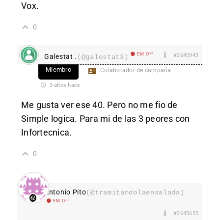
Vox.
0
EM Off
#2645943
Galestat .
(@galestat3)
Miembro
Colaborador de campaña
3 años hace
Me gusta ver ese 40. Pero no me fio de
Simple logica. Para mi de las 3 peores con
Infortecnica.
0
Antonio Pito
(@tramitandolaensalada)
EM Off
#2645655