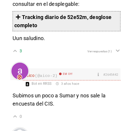
consultar en el desplegable:
Tracking diario de 52e52m, desglose
completo
Uun saludino.
3
Ver respuestas
(1)
EM Off
#2645442
aico
(@aico-2)
Bot en RRSS
3 años hace
Subimos un poco a Sumar y nos sale la
encuesta del CIS.
0