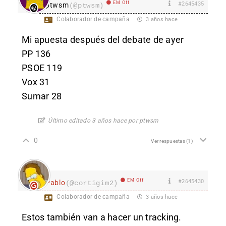
EM Off
#2645435
ptwsm
(@ptwsm)
Colaborador de campaña
3 años hace
Mi apuesta después del debate de ayer
PP 136
PSOE 119
Vox 31
Sumar 28
Último editado 3 años hace por ptwsm
0
Ver respuestas
(1)
EM Off
#2645430
Pablo
(@cortigim2)
Colaborador de campaña
3 años hace
Estos también van a hacer un tracking.