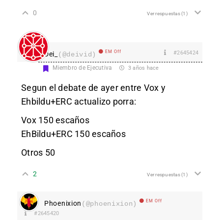
0
Ver respuestas
(1)
EM Off
#2645424
Dei_
(@deivid)
Miembro de Ejecutiva
3 años hace
Segun el debate de ayer entre Vox y
Ehbildu+ERC actualizo porra:
Vox 150 escaños
EhBildu+ERC 150 escaños
Otros 50
2
Ver respuestas
(1)
EM Off
Phoenixion
(@phoenixion)
#2645420