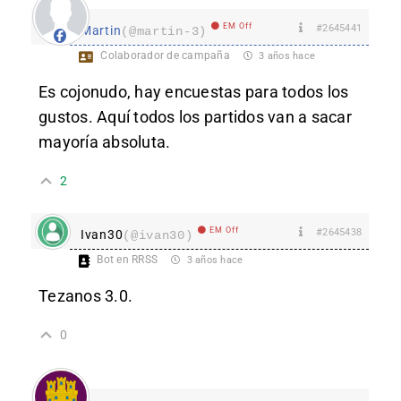
EM Off
#2645441
Martin
(@martin-3)
Colaborador de campaña
3 años hace
Es cojonudo, hay encuestas para todos los
gustos. Aquí todos los partidos van a sacar
mayoría absoluta.
2
EM Off
#2645438
Ivan30
(@ivan30)
Bot en RRSS
3 años hace
Tezanos 3.0.
0