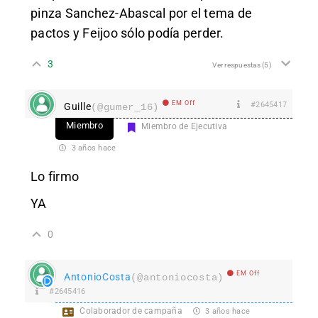
pinza Sanchez-Abascal por el tema de
pactos y Feijoo sólo podía perder.
3
Ver respuestas
(5)
EM Off
#2645417
Guille
(@gumer_16)
Miembro
Miembro de Ejecutiva
3 años hace
Lo firmo
YA
0
EM Off
AntonioCosta
(@antoniocosta)
#2645416
Colaborador de campaña
3 años hace