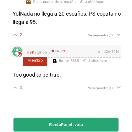
Colaborador de campaña
3 años hace
YolNada no llega a 20 escaños. PSicopata no
llega a 95.
2
Ver respuestas
(5)
EM Off
#2645410
HvK
(@hvk)
Miembro
Bot en RRSS
3 años hace
Too good to be true.
0
Ver respuestas
(1)
ElectoPanel: vota