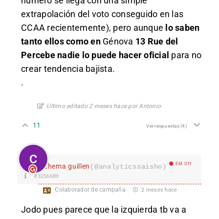
número se llega con una simple
extrapolación del voto conseguido en las
CCAA recientemente), pero aunque
lo saben
tanto ellos como en
Génova
13 Rue del
Percebe nadie lo puede hacer oficial
para no
crear tendencia bajista.
.
Último editado 2 meses hace por Antonio
11
Ver respuestas
(4)
EM Off
chema guillen
(@analyticssaisho)
#3256689
Colaborador de campaña
2 meses hace
Jodo pues parece que la izquierda tb va a