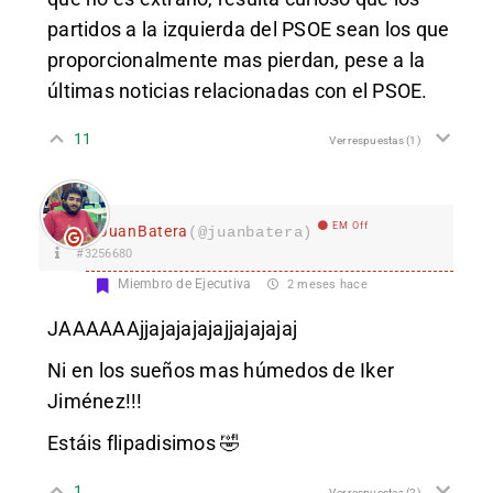
partidos a la izquierda del PSOE sean los que
proporcionalmente mas pierdan, pese a la
últimas noticias relacionadas con el PSOE.
11
Ver respuestas
(1)
EM Off
JuanBatera
(@juanbatera)
#3256680
Miembro de Ejecutiva
2 meses hace
JAAAAAAjjajajajajajjajajajaj
Ni en los sueños mas húmedos de Iker
Jiménez!!!
Estáis flipadisimos 🤣
1
Ver respuestas
(2)