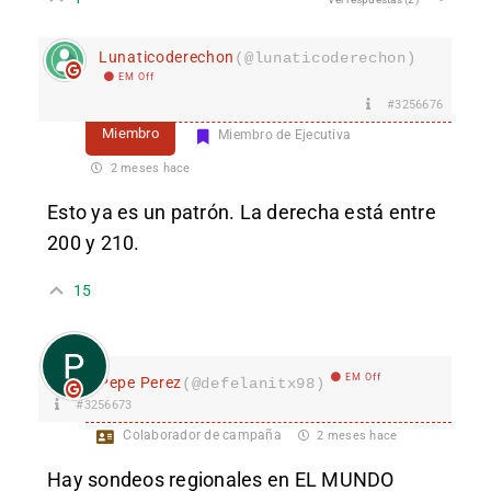
Lunaticoderechon
(@lunaticoderechon)
EM Off
#3256676
Miembro
Miembro de Ejecutiva
2 meses hace
Esto ya es un patrón. La derecha está entre
200 y 210.
15
EM Off
Pepe Perez
(@defelanitx98)
#3256673
Colaborador de campaña
2 meses hace
Hay sondeos regionales en EL MUNDO