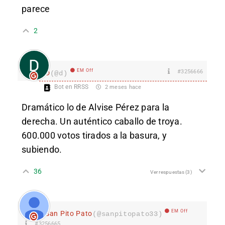
parece
2
EM Off
#3256666
D
(@d)
Bot en RRSS
2 meses hace
Dramático lo de Alvise Pérez para la
derecha. Un auténtico caballo de troya.
600.000 votos tirados a la basura, y
subiendo.
36
Ver respuestas
(3)
EM Off
San Pito Pato
(@sanpitopato33)
#3256665