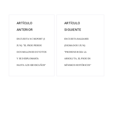
ARTÍCULO
ARTÍCULO
ANTERIOR
SIGUIENTE
ENCUESTA NC REPORT (1
ENCUESTA BALEARES
JUN): "EL PSOE PIERDE
(SIGMADOS 1 JUN):
DOS MILLONES DE VOTOS
"PROHENS ROZA LA
Y SE DESPLOMARÍA
ABSOLUTA, EL PSOE EN
HASTA LOS 100 ESCAÑOS"
MÍNIMOS HISTÓRICOS"