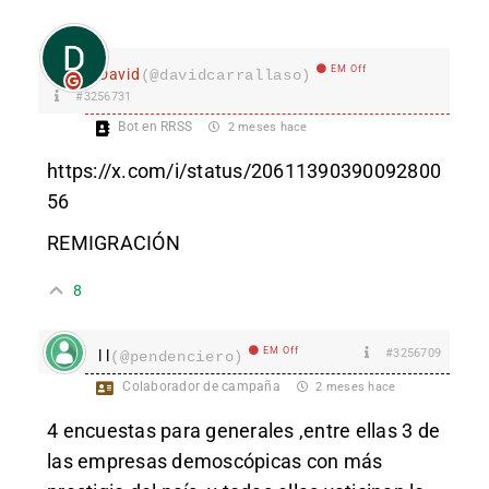
EM Off
David
(@davidcarrallaso)
#3256731
Bot en RRSS
2 meses hace
https://x.com/i/status/20611390390092800
56
REMIGRACIÓN
8
EM Off
#3256709
l l
(@pendenciero)
Colaborador de campaña
2 meses hace
4 encuestas para generales ,entre ellas 3 de
las empresas demoscópicas con más