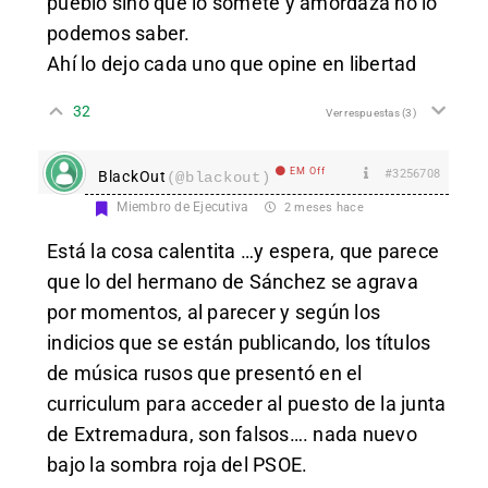
pueblo sino que lo somete y amordaza no lo
podemos saber.
Ahí lo dejo cada uno que opine en libertad
32
Ver respuestas
(3)
EM Off
#3256708
BlackOut
(@blackout)
Miembro de Ejecutiva
2 meses hace
Está la cosa calentita …y espera, que parece
que lo del hermano de Sánchez se agrava
por momentos, al parecer y según los
indicios que se están publicando, los títulos
de música rusos que presentó en el
curriculum para acceder al puesto de la junta
de Extremadura, son falsos…. nada nuevo
bajo la sombra roja del PSOE.