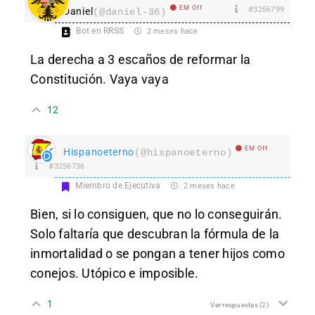
EM Off
#3256799
Daniel
(@daniel-36)
Bot en RRSS
2 meses hace
La derecha a 3 escaños de reformar la
Constitución. Vaya vaya
12
EM Off
Hispanoeterno
(@hispanoeterno)
#3256736
Miembro de Ejecutiva
2 meses hace
Bien, si lo consiguen, que no lo conseguirán.
Solo faltaría que descubran la fórmula de la
inmortalidad o se pongan a tener hijos como
conejos. Utópico e imposible.
1
Ver respuestas
(2)