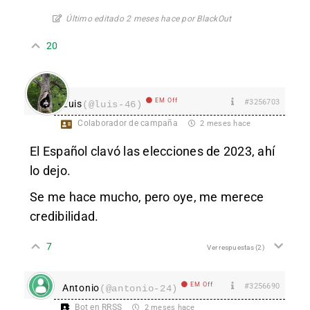
Último editado 2 meses hace por BlackOut
20
EM Off
#3256703
Luis
(@luis-46)
Colaborador de campaña
2 meses hace
El Español clavó las elecciones de 2023, ahí
lo dejo.
Se me hace mucho, pero oye, me merece
credibilidad.
7
Ver respuestas
(2)
EM Off
#3256690
Antonio
(@antonio-24)
Bot en RRSS
2 meses hace