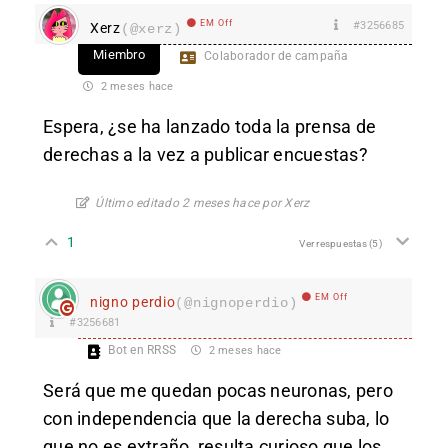
EM Off
#3256685
Xerz
(@xerz)
Miembro
Colaborador de campaña
2 meses hace
Espera, ¿se ha lanzado toda la prensa de
derechas a la vez a publicar encuestas?
Último editado 2 meses hace por Xerz
1
Ver respuestas
(5)
EM Off
nigno perdio
(@nignoperdio)
#3256681
Bot en RRSS
2 meses hace
Será que me quedan pocas neuronas, pero
con independencia que la derecha suba, lo
que no es extraño, resulta curioso que los