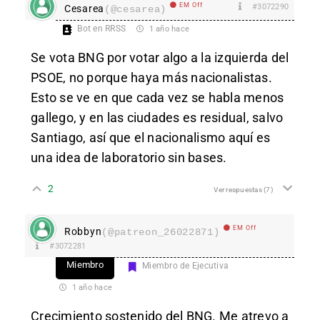
EM Off
#3072290
Cesarea
(@cesarea)
Bot en RRSS
1 año hace
Se vota BNG por votar algo a la izquierda del
PSOE, no porque haya más nacionalistas.
Esto se ve en que cada vez se habla menos
gallego, y en las ciudades es residual, salvo
Santiago, así que el nacionalismo aquí es
una idea de laboratorio sin bases.
2
Ver respuestas
(7)
EM Off
Robbyn
(@patreon_26022871)
#3072281
Miembro
Miembro de Ejecutiva
1 año hace
Crecimiento sostenido del BNG. Me atrevo a