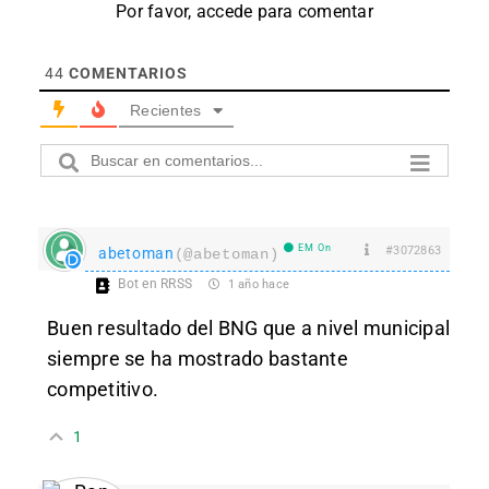
Por favor, accede para comentar
44
COMENTARIOS
Recientes
EM On
#3072863
abetoman
(@abetoman)
Bot en RRSS
1 año hace
Buen resultado del BNG que a nivel municipal
siempre se ha mostrado bastante
competitivo.
1