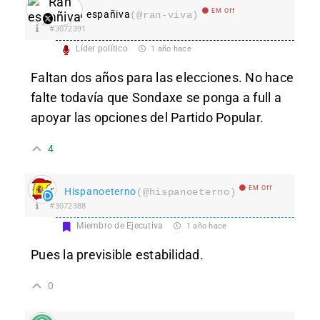
EM Off
Ran españiva
(@ran-viva)
#3072391
Líder político
1 año hace
Faltan dos años para las elecciones. No hace
falte todavía que Sondaxe se ponga a full a
apoyar las opciones del Partido Popular.
4
EM Off
Hispanoeterno
(@hispanoeterno)
#3072388
Miembro de Ejecutiva
1 año hace
Pues la previsible estabilidad.
0