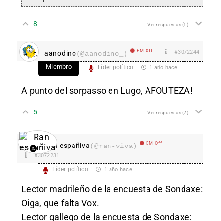
8
Ver respuestas
(1)
EM Off
#3072244
aanodino
(@aanodino_)
Miembro
Líder político
1 año hace
A punto del sorpasso en Lugo, AFOUTEZA!
5
Ver respuestas
(2)
EM Off
Ran españiva
(@ran-viva)
#3072231
Líder político
1 año hace
Lector madrileño de la encuesta de Sondaxe:
Oiga, que falta Vox.
Lector gallego de la encuesta de Sondaxe: