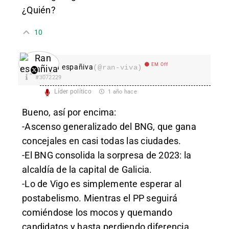
¿Quién?
10
EM Off
Ran españiva
(@ran-viva)
#3072229
Líder político
1 año hace
Bueno, así por encima:
-Ascenso generalizado del BNG, que gana
concejales en casi todas las ciudades.
-El BNG consolida la sorpresa de 2023: la
alcaldía de la capital de Galicia.
-Lo de Vigo es simplemente esperar al
postabelismo. Mientras el PP seguirá
comiéndose los mocos y quemando
candidatos y hasta perdiendo diferencia