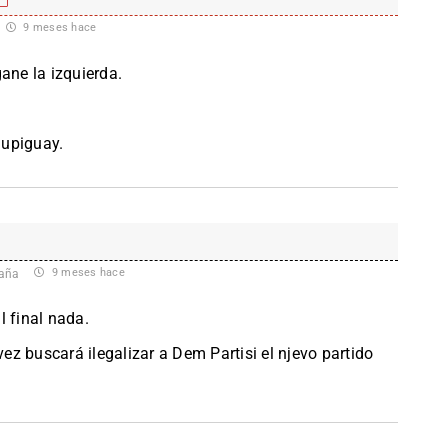
9 meses hace
ane la izquierda.
hupiguay.
9 meses hace
aña
l final nada.
vez buscará ilegalizar a Dem Partisi el njevo partido