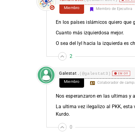
Miembro
Miembro de Ejecutiva
En los países islámicos quiero que g
Cuanto más izquierdosa mejor.
O sea del IyI hacia la izquierda es c
2
Galestat .
(@galestat3)
EM Off
Miembro
Colaborador de camp
Nos esperanzaron en las ultimas y a
La ultima vez ilegalizo al PKK, esta 
Kurdo.
0