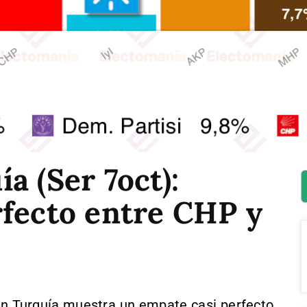
a (Ser 7oct):
rfecto entre CHP y
n Turquía muestra un empate casi perfecto