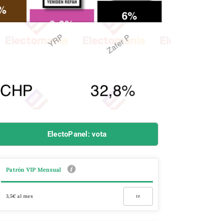
ElectoPanel: vota
Patrón VIP Mensual
3,5€ al mes
Ir