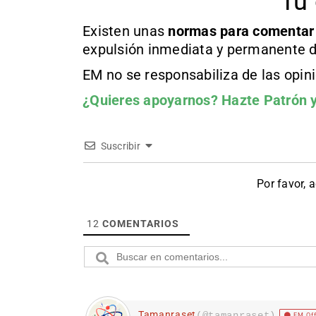
Tu 
Existen unas
normas
para comentar
expulsión inmediata y permanente d
EM no se responsabiliza de las opin
¿Quieres apoyarnos?
Hazte Patrón
y
Suscribir
Por favor, 
12
COMENTARIOS
Tamanraset
(@tamanraset)
EM Of