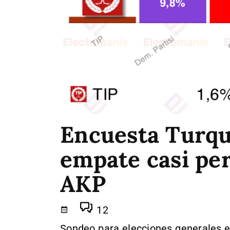
Encuesta Turquí
empate casi pe
AKP
12
Sondeo para elecciones generales e