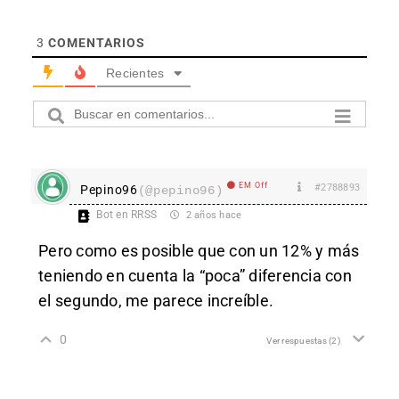
3
COMENTARIOS
Recientes
EM Off
#2788893
Pepino96
(@pepino96)
Bot en RRSS
2 años hace
Pero como es posible que con un 12% y más
teniendo en cuenta la “poca” diferencia con
el segundo, me parece increíble.
0
Ver respuestas
(2)