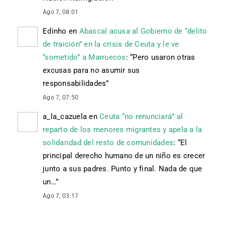
Ago 7, 08:01
Edinho
en
Abascal acusa al Gobierno de “delito
de traición” en la crisis de Ceuta y le ve
“sometido” a Marruecos
: “
Pero usaron otras
excusas para no asumir sus
responsabilidades
”
Ago 7, 07:50
a_la_cazuela
en
Ceuta “no renunciará” al
reparto de los menores migrantes y apela a la
solidaridad del resto de comunidades
: “
El
principal derecho humano de un niño es crecer
junto a sus padres. Punto y final. Nada de que
un…
”
Ago 7, 03:17