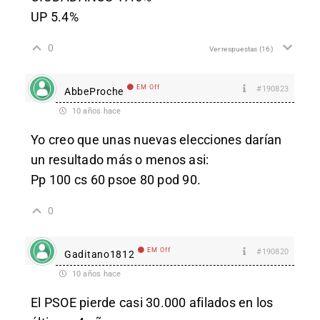
UP 5.4%
0
Ver respuestas
(16)
EM Off
#190823
AbbeProche
10 años hace
Yo creo que unas nuevas elecciones darían
un resultado más o menos asi:
Pp 100 cs 60 psoe 80 pod 90.
0
EM Off
#190820
Gaditano1812
10 años hace
El PSOE pierde casi 30.000 afilados en los