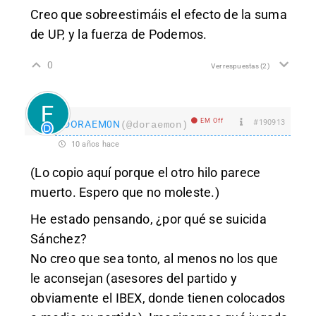
Creo que sobreestimáis el efecto de la suma
de UP, y la fuerza de Podemos.
0
Ver respuestas
(2)
EM Off
#190913
DORAEM0N
(@doraemon)
10 años hace
(Lo copio aquí porque el otro hilo parece
muerto. Espero que no moleste.)
He estado pensando, ¿por qué se suicida
Sánchez?
No creo que sea tonto, al menos no los que
le aconsejan (asesores del partido y
obviamente el IBEX, donde tienen colocados