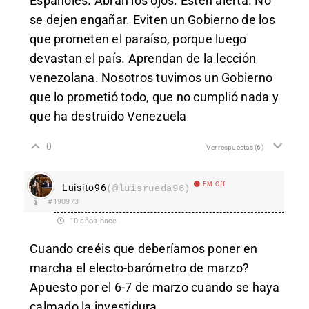
Españoles. Abran los ojos. Estén alerta. No
se dejen engañar. Eviten un Gobierno de los
que prometen el paraíso, porque luego
devastan el país. Aprendan de la lección
venezolana. Nosotros tuvimos un Gobierno
que lo prometió todo, que no cumplió nada y
que ha destruido Venezuela
0
Ver respuestas
(6)
EM Off
Luisito96
(@luisrueda96)
#190973
10 años hace
Cuando creéis que deberíamos poner en
marcha el electo-barómetro de marzo?
Apuesto por el 6-7 de marzo cuando se haya
calmado la investidura