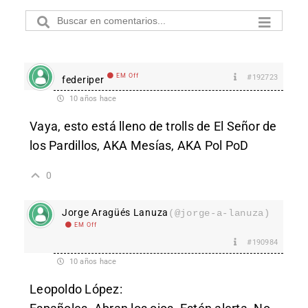
EM Off
#192723
federiper
10 años hace
Vaya, esto está lleno de trolls de El Señor de
los Pardillos, AKA Mesías, AKA Pol PoD
0
Jorge Aragüés Lanuza
(@jorge-a-lanuza)
EM Off
#190984
10 años hace
Leopoldo López: