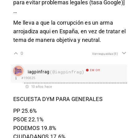
para evitar problemas legales (tasa Google)]
…
Me lleva a que la corrupción es un arma
arrojadiza aqui en España, en vez de tratar el
tema de manera objetiva y neutral.
0
Ver respuestas
(5)
EM Off
iagpinfrag
(@iagpinfrag)
#190825
10 años hace
ESCUESTA DYM PARA GENERALES
PP 25.6%
PSOE 22.1%
PODEMOS 19.8%
CIUDADANOS 17.6%