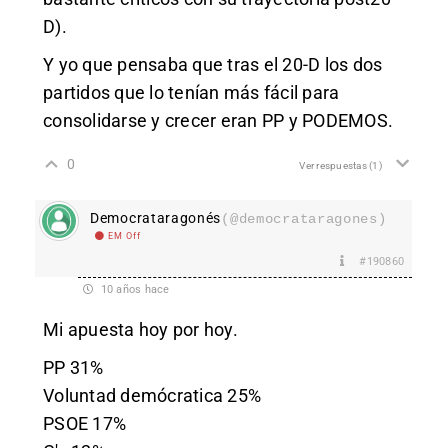
D).
Y yo que pensaba que tras el 20-D los dos
partidos que lo tenían más fácil para
consolidarse y crecer eran PP y PODEMOS.
0
Ver respuestas
(1)
Democrataragonés
(@democrataragones)
EM Off
#190860
10 años hace
Mi apuesta hoy por hoy.
PP 31%
Voluntad demócratica 25%
PSOE 17%