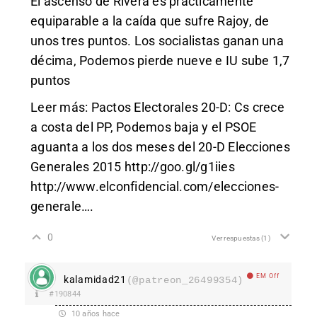
El ascenso de Rivera es prácticamente
equiparable a la caída que sufre Rajoy, de
unos tres puntos. Los socialistas ganan una
décima, Podemos pierde nueve e IU sube 1,7
puntos
Leer más: Pactos Electorales 20-D: Cs crece
a costa del PP, Podemos baja y el PSOE
aguanta a los dos meses del 20-D Elecciones
Generales 2015
http://goo.gl/g1iies
http://www.elconfidencial.com/elecciones-
generale
….
0
Ver respuestas
(1)
EM Off
kalamidad21
(@patreon_26499354)
#190844
10 años hace