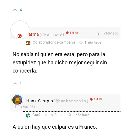
4
EM Off
#3061956
karma
(@karma-9)
Colaborador de campaña
1 año hace
No sabía ni quien era esta, pero para la
estupidez que ha dicho mejor seguir sin
conocerla.
1
EM Off
Hank Scorpio
(@hankscorpio)
#3061951
Gurú demoscópico
1 año hace
A quien hay que culpar es a Franco.