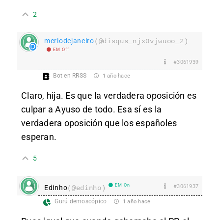
2
meriodejaneiro
(@disqus_njx0vjwuoo_2)
EM Off
#3061939
Bot en RRSS
1 año hace
Claro, hija. Es que la verdadera oposición es
culpar a Ayuso de todo. Esa sí es la
verdadera oposición que los españoles
esperan.
5
EM On
#3061937
Edinho
(@edinho)
Gurú demoscópico
1 año hace