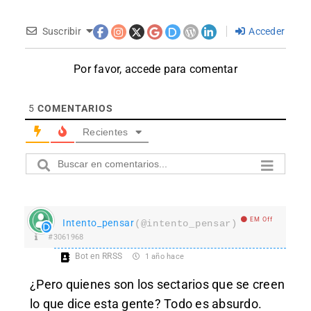
Suscribir
Acceder
Por favor, accede para comentar
5
COMENTARIOS
Recientes
EM Off
Intento_pensar
(@intento_pensar)
#3061968
Bot en RRSS
1 año hace
¿Pero quienes son los sectarios que se creen
lo que dice esta gente? Todo es absurdo.