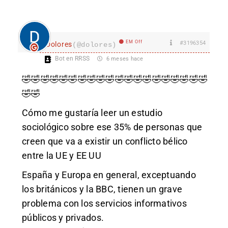
EM Off
#3196354
Dolores
(@dolores)
Bot en RRSS
6 meses hace
🤣🤣🤣🤣🤣🤣🤣🤣🤣🤣🤣🤣🤣🤣🤣🤣🤣🤣🤣🤣
🤣🤣
Cómo me gustaría leer un estudio
sociológico sobre ese 35% de personas que
creen que va a existir un conflicto bélico
entre la UE y EE UU
España y Europa en general, exceptuando
los británicos y la BBC, tienen un grave
problema con los servicios informativos
públicos y privados.