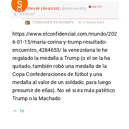
EM Off
Shevek (Anarres)
(@shevek99)
#3196337
Colaborador de campaña
6 meses hace
https://www.elconfidencial.com/mundo/202
6-01-15/maria-corina-y-trump-resultado-
encuentro_4284653/
la venezolana le he
regalado la medalla a Trump (o el se la ha
quitado, también robó una medalla de la
Copa Confederaciones de fútbol y una
medalla al valor de un soldado, para luego
presumir de ellas). No sé si es más patético
Trump o la Machado
10