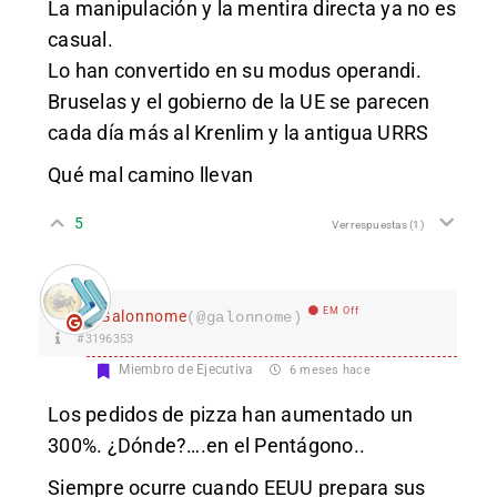
La manipulación y la mentira directa ya no es
casual.
Lo han convertido en su modus operandi.
Bruselas y el gobierno de la UE se parecen
cada día más al Krenlim y la antigua URRS
Qué mal camino llevan
5
Ver respuestas
(1)
EM Off
Galonnome
(@galonnome)
#3196353
Miembro de Ejecutiva
6 meses hace
Los pedidos de pizza han aumentado un
300%. ¿Dónde?….en el Pentágono..
Siempre ocurre cuando EEUU prepara sus