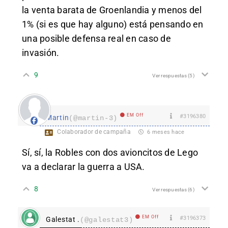
la venta barata de Groenlandia y menos del
1% (si es que hay alguno) está pensando en
una posible defensa real en caso de
invasión.
9
Ver respuestas
(5)
EM Off
#3196380
Martin
(@martin-3)
Colaborador de campaña
6 meses hace
Sí, sí, la Robles con dos avioncitos de Lego
va a declarar la guerra a USA.
8
Ver respuestas
(6)
EM Off
#3196373
Galestat .
(@galestat3)