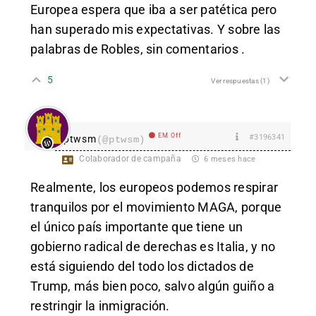
Europea espera que iba a ser patética pero
han superado mis expectativas. Y sobre las
palabras de Robles, sin comentarios .
5
Ver respuestas
(1)
EM Off
#3196341
ptwsm
(@ptwsm)
Colaborador de campaña
6 meses hace
Realmente, los europeos podemos respirar
tranquilos por el movimiento MAGA, porque
el único país importante que tiene un
gobierno radical de derechas es Italia, y no
está siguiendo del todo los dictados de
Trump, más bien poco, salvo algún guiño a
restringir la inmigración.