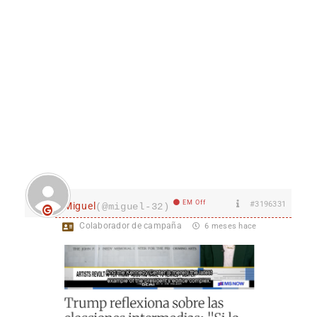
EM Off
#3196331
Miguel
(@miguel-32)
Colaborador de campaña
6 meses hace