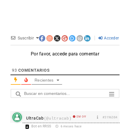
Suscribir
Acceder
Por favor, accede para comentar
93
COMENTARIOS
Recientes
EM Off
#3196384
UltraCab
(@ultracab)
Bot en RRSS
6 meses hace