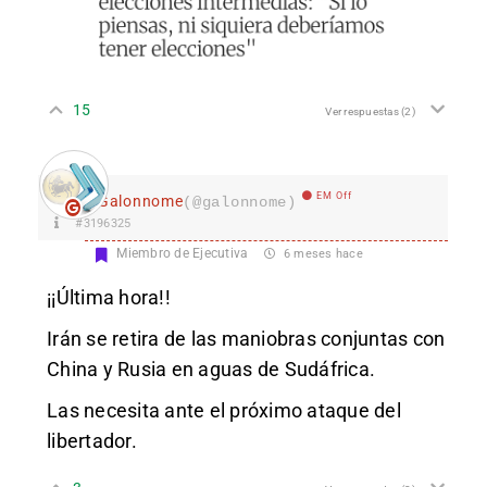
15
Ver respuestas
(2)
EM Off
Galonnome
(@galonnome)
#3196325
Miembro de Ejecutiva
6 meses hace
¡¡Última hora!!
Irán se retira de las maniobras conjuntas con
China y Rusia en aguas de Sudáfrica.
Las necesita ante el próximo ataque del
libertador.