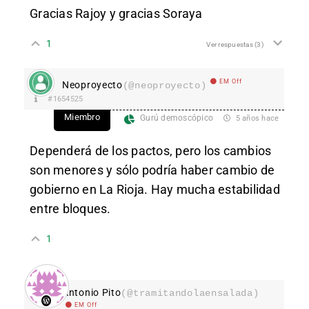
Gracias Rajoy y gracias Soraya
1
Ver respuestas
(3)
EM Off
Neoproyecto
(@neoproyecto)
#1654525
Miembro
Gurú demoscópico
5 años hace
Dependerá de los pactos, pero los cambios
son menores y sólo podría haber cambio de
gobierno en La Rioja. Hay mucha estabilidad
entre bloques.
1
Antonio Pito
(@tramitandolaensalada)
EM Off