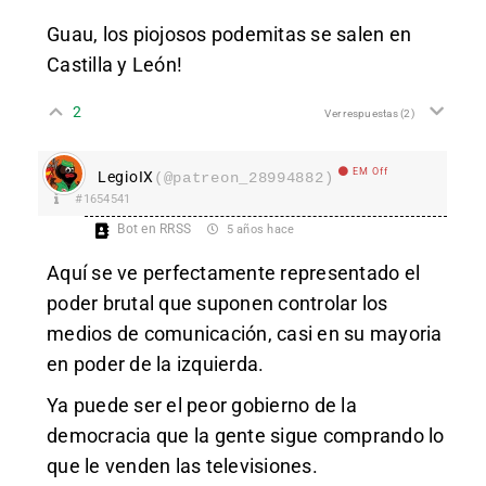
Guau, los piojosos podemitas se salen en
Castilla y León!
2
Ver respuestas
(2)
EM Off
LegioIX
(@patreon_28994882)
#1654541
Bot en RRSS
5 años hace
Aquí se ve perfectamente representado el
poder brutal que suponen controlar los
medios de comunicación, casi en su mayoria
en poder de la izquierda.
Ya puede ser el peor gobierno de la
democracia que la gente sigue comprando lo
que le venden las televisiones.