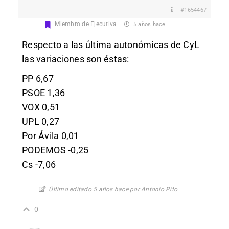
#1654467
Miembro de Ejecutiva
5 años hace
Respecto a las última autonómicas de CyL
las variaciones son éstas:
PP 6,67
PSOE 1,36
VOX 0,51
UPL 0,27
Por Ávila 0,01
PODEMOS -0,25
Cs -7,06
Último editado 5 años hace por Antonio Pito
0