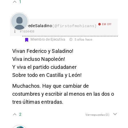
1
EM Off
FedeSaladino
(@firstofmohicans)
#1654408
Miembro de Ejecutiva
5 años hace
Vivan Federico y Saladino!
Viva incluso Napoleón!
Y viva el partido ciudadaner
Sobre todo en Castilla y León!
Muchachos. Hay que cambiar de
costumbres y escribir al menos en las dos o
tres últimas entradas.
2
Ver respuestas
(2)