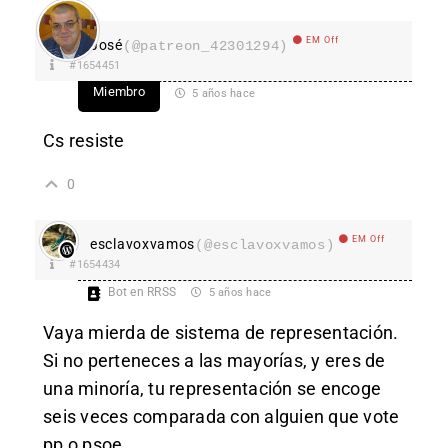
EM Off
José
(@patreon_42301294)
#1654451
Miembro
5 años hace
Cs resiste
0
EM Off
esclavoxvamos
(@esclavoxvamos)
#1654434
Bot en RRSS
5 años hace
Vaya mierda de sistema de representación.
Si no perteneces a las mayorías, y eres de
una minoría, tu representación se encoge
seis veces comparada con alguien que vote
pp o psoe.