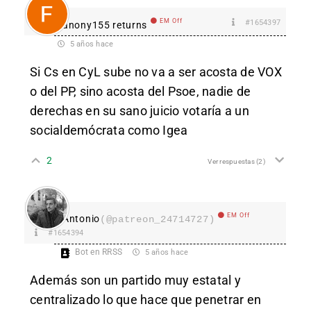
EM Off
#1654397
anony155 returns
5 años hace
Si Cs en CyL sube no va a ser acosta de VOX
o del PP, sino acosta del Psoe, nadie de
derechas en su sano juicio votaría a un
socialdemócrata como Igea
2
Ver respuestas
(2)
EM Off
Antonio
(@patreon_24714727)
#1654394
Bot en RRSS
5 años hace
Además son un partido muy estatal y
centralizado lo que hace que penetrar en