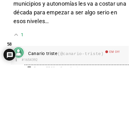
municipios y autonomías les va a costar una
década para empezar a ser algo serio en
esos niveles…
1
58
EM Off
Canario triste
(@canario-triste)
#1654392
Bot en RRSS
5 años hace
Vox no despunta en las elecciones
autonómicas y es normal, son
elecciones
autonómicas,
no exagero cuando digo que
Vox está en contra del sistema autonómico y
por ello el partido tiene tan poca penetración
en comunidades “muy autonomistas” como
Canarias. Pongo la mano en el fuego cuando