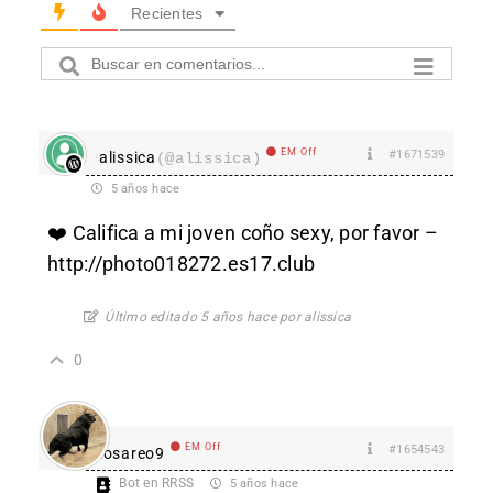
Recientes
EM Off
#1671539
alissica
(@alissica)
5 años hace
❤️ Califica a mi joven coño sexy, por favor –
http://photo018272.es17.club
Último editado 5 años hace por alissica
0
EM Off
#1654543
losareo9
Bot en RRSS
5 años hace