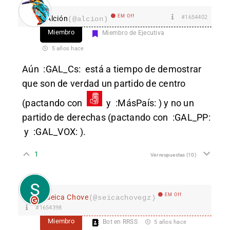
EM Off
#1654402
Alción
(@alcion)
Miembro
Miembro de Ejecutiva
5 años hace
Aún
:GAL_Cs:
está a tiempo de demostrar
que son de verdad un partido de centro
(pactando con
y
:MásPaís:
) y no un
partido de derechas (pactando con
:GAL_PP:
y
:GAL_VOX:
).
1
Ver respuestas
(10)
EM Off
Seica Chove
(@seicachovegz)
#1654398
Miembro
Bot en RRSS
5 años hace