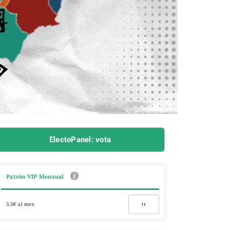
ElectoPanel: vota
Patrón VIP Mensual
3,5€ al mes
Ir