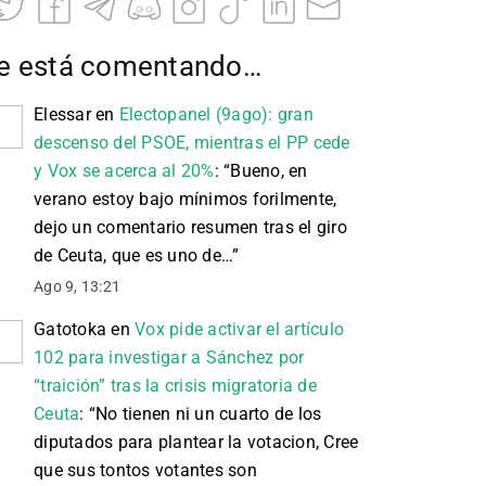
e está comentando…
Elessar
en
Electopanel (9ago): gran
descenso del PSOE, mientras el PP cede
y Vox se acerca al 20%
: “
Bueno, en
verano estoy bajo mínimos forilmente,
dejo un comentario resumen tras el giro
de Ceuta, que es uno de…
”
Ago 9, 13:21
Gatotoka
en
Vox pide activar el artículo
102 para investigar a Sánchez por
“traición” tras la crisis migratoria de
Ceuta
: “
No tienen ni un cuarto de los
diputados para plantear la votacion, Cree
que sus tontos votantes son