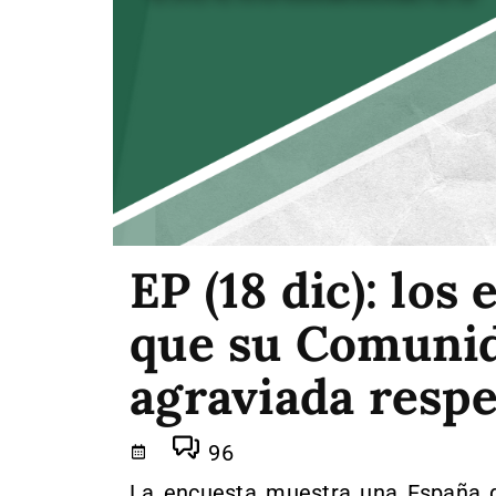
EP (18 dic): los
que su Comunid
agraviada respe
96
La encuesta muestra una España 