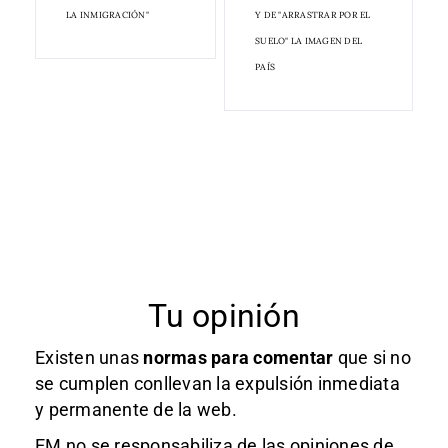
LA INMIGRACIÓN"
Y DE "ARRASTRAR POR EL
SUELO" LA IMAGEN DEL
PAÍS
Tu opinión
Existen unas
normas
para comentar
que si no
se cumplen conllevan la expulsión inmediata
y permanente de la web.
EM no se responsabiliza de las opiniones de