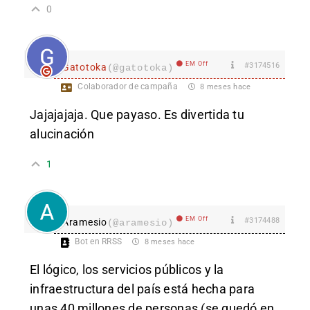
0
EM Off
#3174516
Gatotoka
(@gatotoka)
Colaborador de campaña
8 meses hace
Jajajajaja. Que payaso. Es divertida tu
alucinación
1
EM Off
#3174488
Aramesio
(@aramesio)
Bot en RRSS
8 meses hace
El lógico, los servicios públicos y la
infraestructura del país está hecha para
unas 40 millones de personas (se quedó en