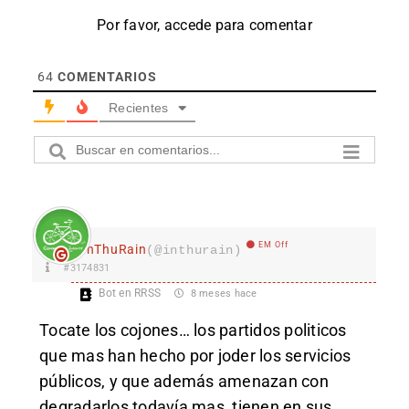
Por favor, accede para comentar
64
COMENTARIOS
Recientes
EM Off
InThuRain
(@inthurain)
#3174831
Bot en RRSS
8 meses hace
Tocate los cojones… los partidos politicos
que mas han hecho por joder los servicios
públicos, y que además amenazan con
degradarlos todavía mas, tienen en sus