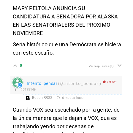
MARY PELTOLA ANUNCIA SU
CANDIDATURA A SENADORA POR ALASKA
EN LAS SENATORIALERS DEL PRÓXIMO
NOVIEMBRE
Sería histórico que una Demócrata se hiciera
con este escaño.
8
Ver respuestas
(3)
EM Off
Intento_pensar
(@intento_pensar)
#3195149
Bot en RRSS
6 meses hace
Cuando VOX sea escuchado por la gente, de
la única manera que le dejan a VOX, que es
trabajando yendo por decenas de