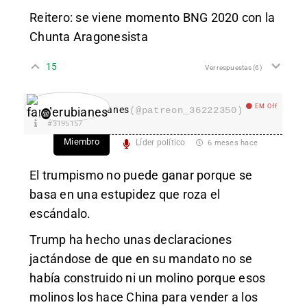
Reitero: se viene momento BNG 2020 con la
Chunta Aragonesista
15
Ver respuestas
(6)
EM Off
fanderubianes
(@patreon_36222350)
#3195157
Miembro
Líder político
6 meses hace
El trumpismo no puede ganar porque se
basa en una estupidez que roza el
escándalo.
Trump ha hecho unas declaraciones
jactándose de que en su mandato no se
había construido ni un molino porque esos
molinos los hace China para vender a los