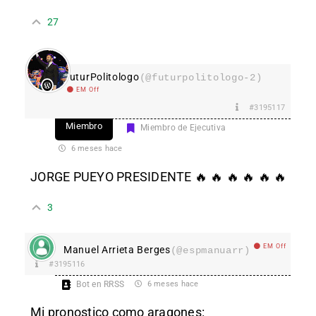
27
FuturPolitologo
(@futurpolitologo-2)
EM Off
#3195117
Miembro
Miembro de Ejecutiva
6 meses hace
JORGE PUEYO PRESIDENTE 🔥 🔥 🔥 🔥 🔥 🔥
3
EM Off
Manuel Arrieta Berges
(@espmanuarr)
#3195116
Bot en RRSS
6 meses hace
Mi pronostico como aragones: