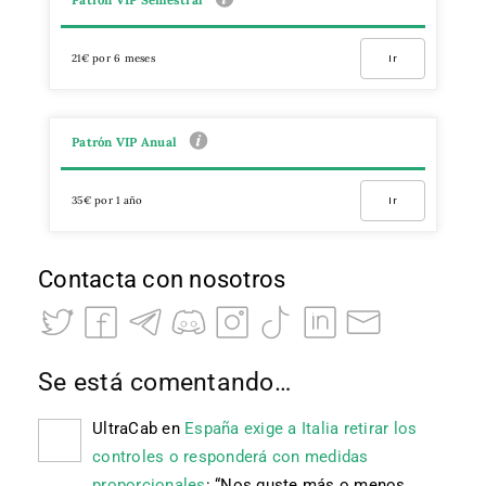
Patrón VIP Semestral
21€ por 6 meses
Ir
Patrón VIP Anual
35€ por 1 año
Ir
Contacta con nosotros
Se está comentando…
UltraCab
en
España exige a Italia retirar los
controles o responderá con medidas
proporcionales
: “
Nos guste más o menos,