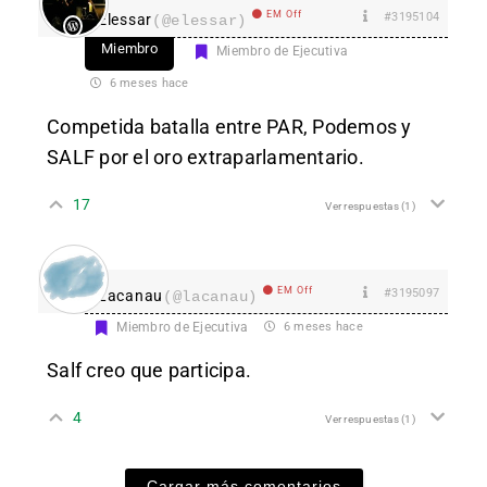
EM Off
#3195104
Elessar
(@elessar)
Miembro
Miembro de Ejecutiva
6 meses hace
Competida batalla entre PAR, Podemos y
SALF por el oro extraparlamentario.
17
Ver respuestas
(1)
EM Off
#3195097
Lacanau
(@lacanau)
Miembro de Ejecutiva
6 meses hace
Salf creo que participa.
4
Ver respuestas
(1)
Cargar más comentarios