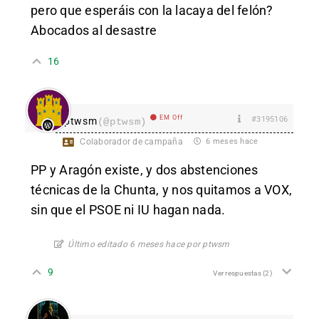
pero que esperáis con la lacaya del felón?
Abocados al desastre
16
EM Off
#3195106
ptwsm
(@ptwsm)
Colaborador de campaña
6 meses hace
PP y Aragón existe, y dos abstenciones
técnicas de la Chunta, y nos quitamos a VOX,
sin que el PSOE ni IU hagan nada.
Último editado 6 meses hace por ptwsm
9
Ver respuestas
(2)