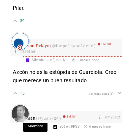
Pilar.
39
EM Off
Don Pelayo
(@donpelayoelecto)
#3195168
Miembro de Ejecutiva
6 meses hace
Azcón no es la estúpida de Guardiola. Creo
que merece un buen resultado.
15
Ver respuestas
(2)
EM Off
#3195162
juan
(@juan-24)
Miembro
Bot en RRSS
6 meses hace