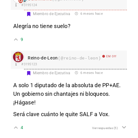
#3195124
Miembro de Ejecutiva
6 meses hace
Alegría no tiene suelo?
9
EM Off
Reino-de-Leon
(@reino-de-leon)
#3195123
Miembro de Ejecutiva
6 meses hace
A solo 1 diputado de la absoluta de PP+AE.
Un gobierno sin chantajes ni bloqueos.
¡Hágase!
Será clave cuánto le quite SALF a Vox.
4
Ver respuestas
(5)