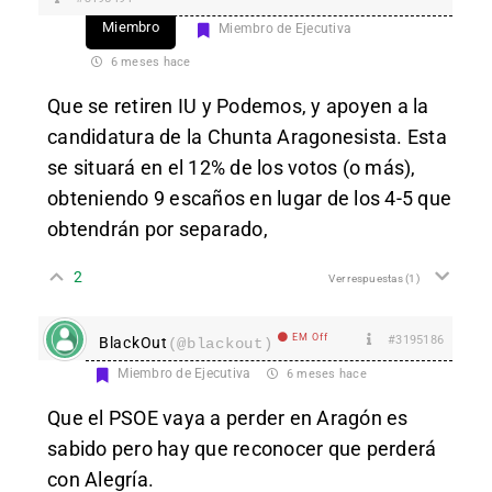
Miembro
Miembro de Ejecutiva
6 meses hace
Que se retiren IU y Podemos, y apoyen a la
candidatura de la Chunta Aragonesista. Esta
se situará en el 12% de los votos (o más),
obteniendo 9 escaños en lugar de los 4-5 que
obtendrán por separado,
2
Ver respuestas
(1)
EM Off
#3195186
BlackOut
(@blackout)
Miembro de Ejecutiva
6 meses hace
Que el PSOE vaya a perder en Aragón es
sabido pero hay que reconocer que perderá
con Alegría.