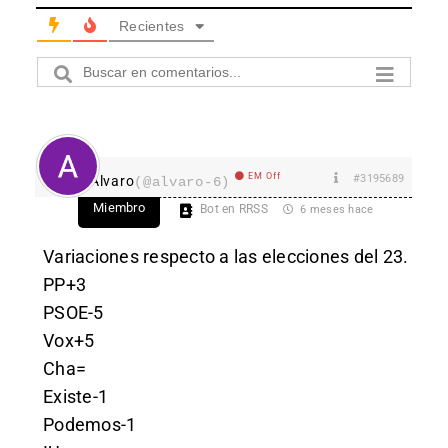
Recientes
EM Off
#3195689
Alvaro
(@alvaro-6)
Miembro
Bot en RRSS
6 meses hace
Variaciones respecto a las elecciones del 23.
PP+3
PSOE-5
Vox+5
Cha=
Existe-1
Podemos-1