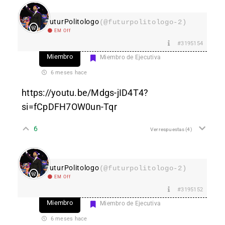
FuturPolitologo
(@futurpolitologo-2)
EM Off
#3195154
Miembro
Miembro de Ejecutiva
6 meses hace
https://youtu.be/Mdgs-jID4T4?
si=fCpDFH7OW0un-Tqr
6
Ver respuestas
(4)
FuturPolitologo
(@futurpolitologo-2)
EM Off
#3195152
Miembro
Miembro de Ejecutiva
6 meses hace