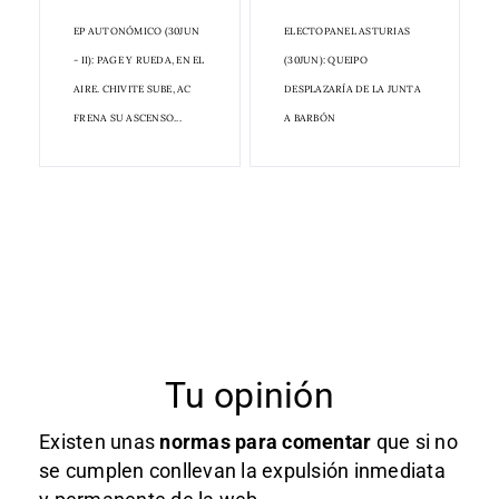
EP AUTONÓMICO (30JUN
ELECTOPANEL ASTURIAS
- II): PAGE Y RUEDA, EN EL
(30JUN): QUEIPO
AIRE. CHIVITE SUBE, AC
DESPLAZARÍA DE LA JUNTA
FRENA SU ASCENSO...
A BARBÓN
Tu opinión
Existen unas
normas
para comentar
que si no
se cumplen conllevan la expulsión inmediata