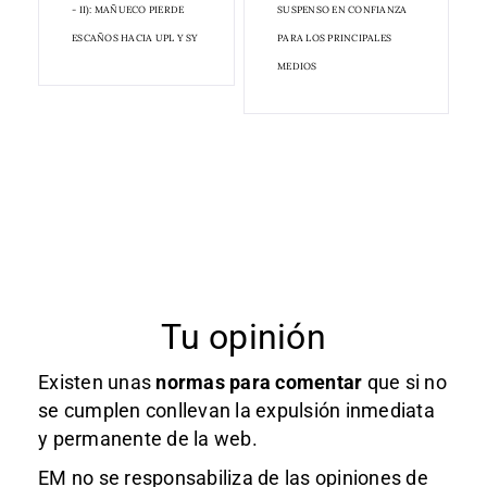
- II): MAÑUECO PIERDE
SUSPENSO EN CONFIANZA
ESCAÑOS HACIA UPL Y SY
PARA LOS PRINCIPALES
MEDIOS
Tu opinión
Existen unas
normas
para comentar
que si no
se cumplen conllevan la expulsión inmediata
y permanente de la web.
EM no se responsabiliza de las opiniones de