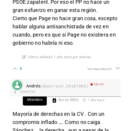
PSOE zapateril. Por eso el PP no hace un
gran esfuerzo en ganar esta región.
Cierto que Page no hace gran cosa, excepto
hablar alguna antisanchistada de vez en
cuando, pero es que si Page no existiera en
gobierno no habría ni eso.
Último editado 1 año hace por sobriso
4
Ver respuestas
(2)
EM Off
Andrés
(@patreon_26187260)
#3095794
Miembro
Bot en RRSS
1 año hace
Mayoría de derechas en la CV . Con un
compromis inflado …. Como no caiga
Sánchez … la derecha , aun a pesar de la