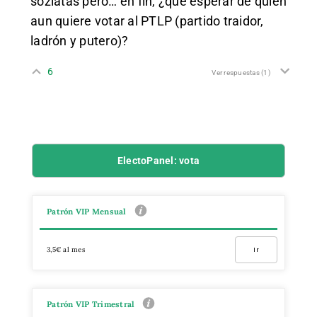
soziatas pero… en fin, ¿qué esperar de quien
aun quiere votar al PTLP (partido traidor,
ladrón y putero)?
6
Ver respuestas
(1)
ElectoPanel: vota
Patrón VIP Mensual
3,5€ al mes
Ir
Patrón VIP Trimestral