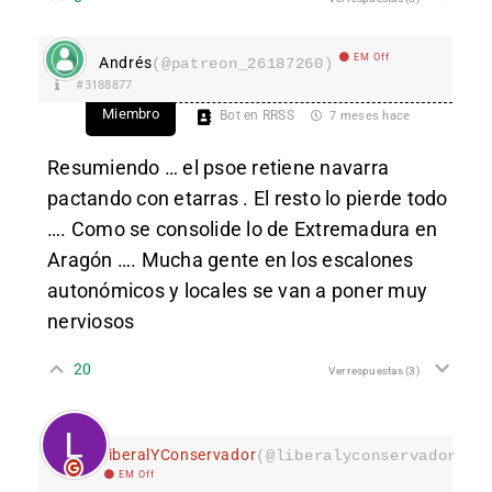
EM Off
Andrés
(@patreon_26187260)
#3188877
Miembro
Bot en RRSS
7 meses hace
Resumiendo … el psoe retiene navarra
pactando con etarras . El resto lo pierde todo
…. Como se consolide lo de Extremadura en
Aragón …. Mucha gente en los escalones
autonómicos y locales se van a poner muy
nerviosos
20
Ver respuestas
(3)
LiberalYConservador
(@liberalyconservador133
EM Off