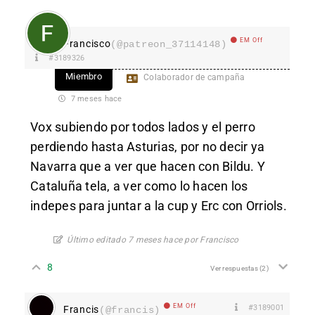
EM Off
Francisco
(@patreon_37114148)
#3189326
Miembro
Colaborador de campaña
7 meses hace
Vox subiendo por todos lados y el perro
perdiendo hasta Asturias, por no decir ya
Navarra que a ver que hacen con Bildu. Y
Cataluña tela, a ver como lo hacen los
indepes para juntar a la cup y Erc con Orriols.
Último editado 7 meses hace por Francisco
8
Ver respuestas
(2)
EM Off
#3189001
Francis
(@francis)