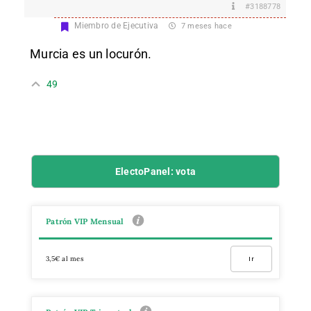
#3188778
Miembro de Ejecutiva
7 meses hace
Murcia es un locurón.
49
ElectoPanel: vota
Patrón VIP Mensual
3,5€ al mes
Ir