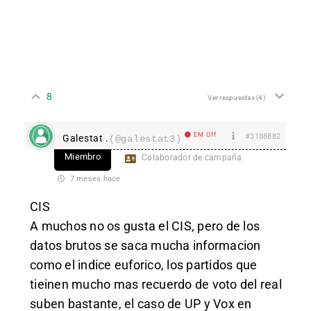
8
Ver respuestas
(4)
EM Off
#3188882
Galestat .
(@galestat3)
Miembro
Colaborador de campaña
7 meses hace
CIS
A muchos no os gusta el CIS, pero de los
datos brutos se saca mucha informacion
como el indice euforico, los partidos que
tieinen mucho mas recuerdo de voto del real
suben bastante, el caso de UP y Vox en