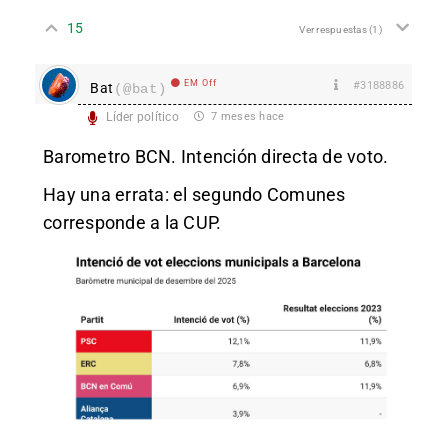
15
Ver respuestas
(1)
EM Off
#3188886
Bat
(@bat)
Líder político
7 meses hace
Barometro BCN. Intención directa de voto.
Hay una errata: el segundo Comunes
corresponde a la CUP.