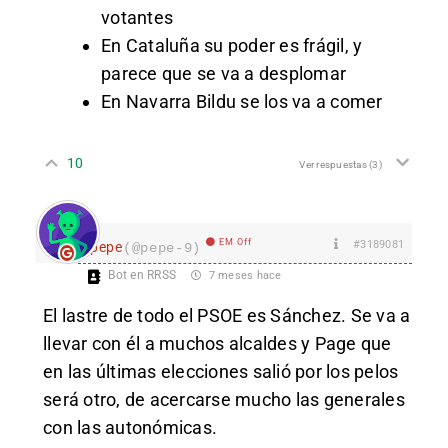
votantes
En Cataluña su poder es frágil, y
parece que se va a desplomar
En Navarra Bildu se los va a comer
10
Ver respuestas
(3)
EM Off
#3189081
pepe
(@pepe-9)
Bot en RRSS
7 meses hace
El lastre de todo el PSOE es Sánchez. Se va a
llevar con él a muchos alcaldes y Page que
en las últimas elecciones salió por los pelos
será otro, de acercarse mucho las generales
con las autonómicas.