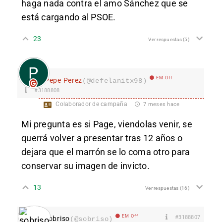
haga nada contra el amo Sánchez que se
está cargando al PSOE.
23
Ver respuestas
(5)
EM Off
Pepe Perez
(@defelanitx98)
#3188808
Colaborador de campaña
7 meses hace
Mi pregunta es si Page, viendolas venir, se
querrá volver a presentar tras 12 años o
dejara que el marrón se lo coma otro para
conservar su imagen de invicto.
13
Ver respuestas
(16)
EM Off
#3188807
sobriso
(@sobriso)