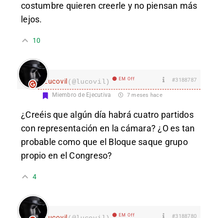
costumbre quieren creerle y no piensan más
lejos.
10
EM Off
#3188787
Lucovil
(@lucovil)
Miembro de Ejecutiva
7 meses hace
¿Creéis que algún día habrá cuatro partidos
con representación en la cámara? ¿O es tan
probable como que el Bloque saque grupo
propio en el Congreso?
4
EM Off
#3188780
Lucovil
(@lucovil)