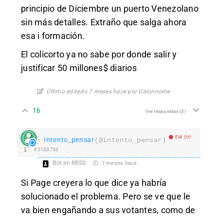
principio de Diciembre un puerto Venezolano
sin más detalles. Extraño que salga ahora
esa i formación.
El colicorto ya no sabe por donde salir y
justificar 50 millones$ diarios
Último editado 7 meses hace por Galonnome
16
Ver respuestas
(3)
EM Off
Intento_pensar
(@intento_pensar)
#3188788
Bot en RRSS
7 meses hace
Si Page creyera lo que dice ya habría
solucionado el problema. Pero se ve que le
va bien engañando a sus votantes, como de