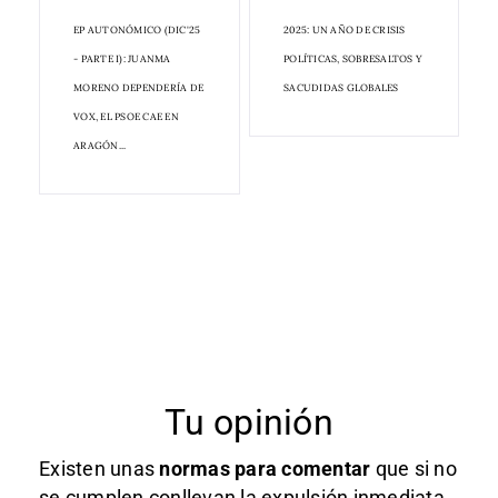
EP AUTONÓMICO (DIC'25
2025: UN AÑO DE CRISIS
- PARTE I): JUANMA
POLÍTICAS, SOBRESALTOS Y
MORENO DEPENDERÍA DE
SACUDIDAS GLOBALES
VOX, EL PSOE CAE EN
ARAGÓN...
Tu opinión
Existen unas
normas
para comentar
que si no
se cumplen conllevan la expulsión inmediata