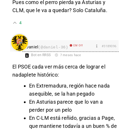
Pues como el perro pierda ya Asturias y
CLM, que le va a quedar? Solo Cataluña.
4
EM Off
#3189096
Daniel
(@daniel-36)
Bot en RRSS
7 meses hace
El PSOE cada ver más cerca de lograr el
nadaplete histórico:
En Extremadura, región hace nada
asequible, se la han pegado
En Asturias parece que lo van a
perder por un pelo
En C-LM está reñido, gracias a Page,
que mantiene todavía a un buen % de