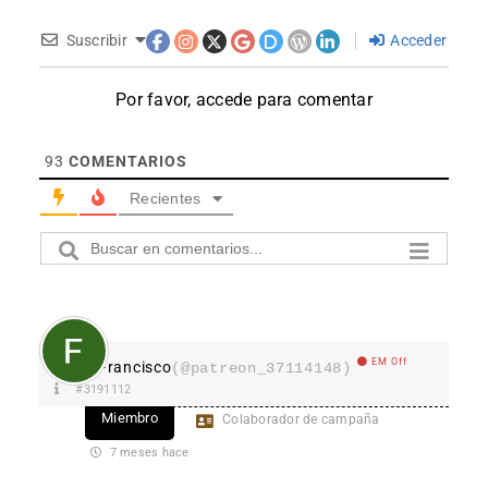
Suscribir
Acceder
Por favor, accede para comentar
93
COMENTARIOS
Recientes
EM Off
Francisco
(@patreon_37114148)
#3191112
Miembro
Colaborador de campaña
7 meses hace