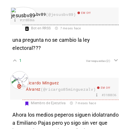
EM Off
jesusbv89
(@jesusbv89)
#3188866
Bot en RRSS
7 meses hace
una pregunta no se cambio la ley
electoral???
1
Ver respuestas
(2)
Ricardo Mínguez
EM Off
Álvarez
(@ricargo85minguezalv)
#3188836
Miembro de Ejecutiva
7 meses hace
Ahora los medios peperos siguen idolatrando
a Emiliano Pajas pero yo sigo sin ver que