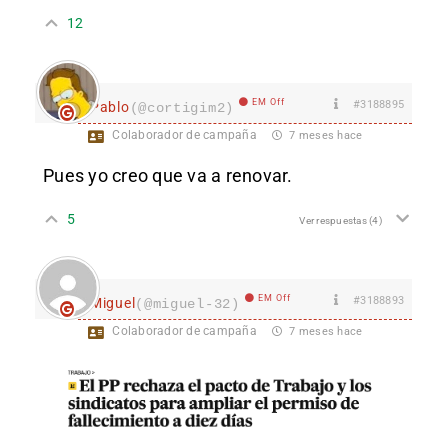
12
EM Off
#3188895
Pablo
(@cortigim2)
Colaborador de campaña
7 meses hace
Pues yo creo que va a renovar.
5
Ver respuestas
(4)
EM Off
#3188893
Miguel
(@miguel-32)
Colaborador de campaña
7 meses hace