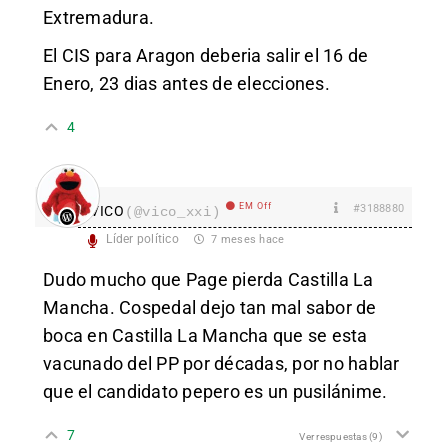
Extremadura.
El CIS para Aragon deberia salir el 16 de
Enero, 23 dias antes de elecciones.
4
EM Off
#3188880
VICO
(@vico_xxi)
Líder político
7 meses hace
Dudo mucho que Page pierda Castilla La
Mancha. Cospedal dejo tan mal sabor de
boca en Castilla La Mancha que se esta
vacunado del PP por décadas, por no hablar
que el candidato pepero es un pusilánime.
7
Ver respuestas
(9)