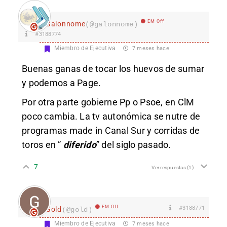
EM Off
Galonnome
(@galonnome)
#3188774
Miembro de Ejecutiva
7 meses hace
Buenas ganas de tocar los huevos de sumar
y podemos a Page.
Por otra parte gobierne Pp o Psoe, en ClM
poco cambia. La tv autonómica se nutre de
programas made in Canal Sur y corridas de
toros en ”
diferido
” del siglo pasado.
7
Ver respuestas
(1)
EM Off
#3188771
Gold
(@gold)
Miembro de Ejecutiva
7 meses hace