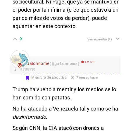
sociocultural. Ni Page, que ya se mantuvo en
el poder por la mínima (creo que estuvo a un
par de miles de votos de perder), puede
aguantar en este contexto.
9
Ver respuestas
(2)
EM Off
Galonnome
(@galonnome)
#3188790
Miembro de Ejecutiva
7 meses hace
Trump ha vuelto a mentir y los medios se lo
han comido con patatas.
No ha atacado a Venezuela tal y como se ha
desinformado
.
Según CNN, la CIA atacó con drones a