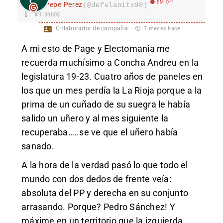
EM Off
Pepe Perez
(@defelanitx98)
#3188805
Colaborador de campaña
7 meses hace
A mi esto de Page y Electomania me
recuerda muchísimo a Concha Andreu en la
legislatura 19-23. Cuatro años de paneles en
los que un mes perdía la La Rioja porque a la
prima de un cuñado de su suegra le había
salido un uñero y al mes siguiente la
recuperaba…..se ve que el uñero había
sanado.
A la hora de la verdad pasó lo que todo el
mundo con dos dedos de frente veía:
absoluta del PP y derecha en su conjunto
arrasando. Porque? Pedro Sánchez! Y
máxime en un territorio que la izquierda