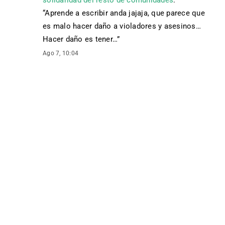
solidaridad del resto de comunidades
:
“
Aprende a escribir anda jajaja, que parece que
es malo hacer daño a violadores y asesinos…
Hacer daño es tener…
”
Ago 7, 10:04