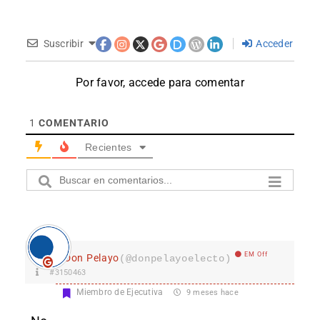
Suscribir
Acceder
Por favor, accede para comentar
1
COMENTARIO
Recientes
EM Off
Don Pelayo
(@donpelayoelecto)
#3150463
Miembro de Ejecutiva
9 meses hace