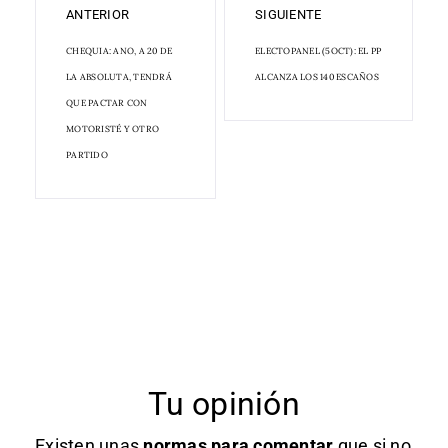
ANTERIOR
SIGUIENTE
CHEQUIA: ANO, A 20 DE
ELECTOPANEL (5OCT): EL PP
LA ABSOLUTA, TENDRÁ
ALCANZA LOS 140 ESCAÑOS
QUE PACTAR CON
MOTORISTÉ Y OTRO
PARTIDO
Tu opinión
Existen unas
normas
para comentar
que si no