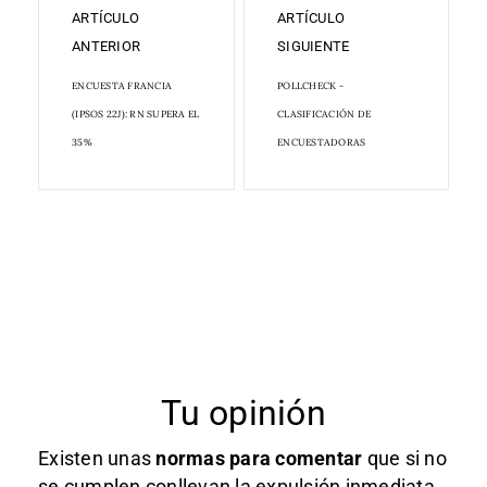
ARTÍCULO
ARTÍCULO
ANTERIOR
SIGUIENTE
ENCUESTA FRANCIA
POLLCHECK -
(IPSOS 22J): RN SUPERA EL
CLASIFICACIÓN DE
35%
ENCUESTADORAS
Tu opinión
Existen unas
normas
para comentar
que si no
se cumplen conllevan la expulsión inmediata