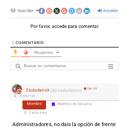
Suscribir
Acceder
Por favor, accede para comentar
1
COMENTARIO
Recientes
EM Off
ZiudadanoX
(@ziudadanox)
#2902158
Miembro
Miembro de Ejecutiva
2 años hace
Administradores, no dais la opción de frente