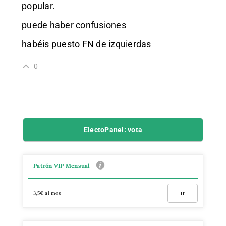
popular.
puede haber confusiones
habéis puesto FN de izquierdas
0
ElectoPanel: vota
Patrón VIP Mensual
3,5€ al mes
Ir