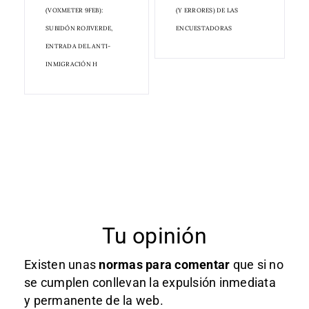
(VOXMETER 9FEB):
(Y ERRORES) DE LAS
SUBIDÓN ROJIVERDE,
ENCUESTADORAS
ENTRADA DEL ANTI-
INMIGRACIÓN H
Tu opinión
Existen unas
normas
para comentar
que si no
se cumplen conllevan la expulsión inmediata
y permanente de la web.