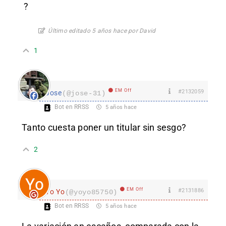
?
Último editado 5 años hace por David
1
EM Off
#2132059
Jose
(@jose-31)
Bot en RRSS
5 años hace
Tanto cuesta poner un titular sin sesgo?
2
EM Off
#2131886
Yo Yo
(@yoyo85750)
Bot en RRSS
5 años hace