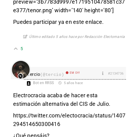
preview=’3b7783d9997e1719510478581c37
e377/tenor.png’ width=’140′ height=’80’]
Puedes participar ya en este enlace.
Último editado 5 años hace por Redacción Electomanía
5
EM Off
#2134736
Tercio
(@tercio)
Bot en RRSS
5 años hace
Electrocracia acaba de hacer esta
estimación alternativa del CIS de Julio.
https://twitter.com/electocracia/status/1407
294514650300416
¿Qué pensáis?