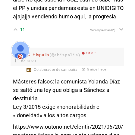
el PP y unidas pandemias esta en UNIDIGITO
ajajajja vendiendo humo aqui, la progresia.
11
Ver respuestas
(2)
EM Off
A. Hispalis
(@ahispalis)
#2131661
Colaborador de campaña
5 años hace
Másteres falsos: la comunista Yolanda Díaz
se saltó una ley que obliga a Sánchez a
destituirla
Ley 3/2015 exige «honorabilidad» e
«idoneidad» a los altos cargos
https://www.outono.net/elentir/2021/06/20/