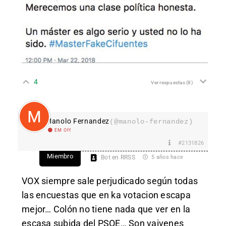
4
Ver respuestas
(8)
Manolo Fernandez
(@manolo-fernandez)
EM Off
#2131826
Miembro
Bot en RRSS
5 años hace
VOX siempre sale perjudicado según todas
las encuestas que en ka votacion escapa
mejor… Colón no tiene nada que ver en la
escasa subida del PSOE… Son vaivenes