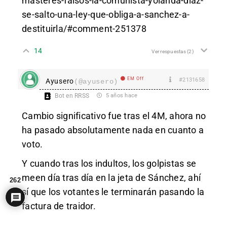
masteres-falsos-la-comunista-yolanda-diaz-
se-salto-una-ley-que-obliga-a-sanchez-a-
destituirla/#comment-251378
14
Ver respuestas
(2)
EM Off
#2131658
Ayusero
(@ayusero)
Bot en RRSS
5 años hace
Cambio significativo fue tras el 4M, ahora no
ha pasado absolutamente nada en cuanto a
voto.
Y cuando tras los indultos, los golpistas se
meen día tras día en la jeta de Sánchez, ahí
262
sí que los votantes le terminarán pasando la
factura de traidor.