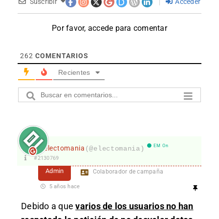
Suscribir
Acceder
Por favor, accede para comentar
262
COMENTARIOS
Recientes
EM On
electomania
(@electomania)
#2130769
Admin
Colaborador de campaña
5 años hace
Debido a que
varios de los usuarios no han