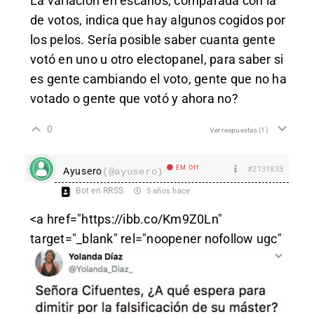
La variación en escaños, comparada con la
de votos, indica que hay algunos cogidos por
los pelos. Sería posible saber cuanta gente
votó en uno u otro electopanel, para saber si
es gente cambiando el voto, gente que no ha
votado o gente que votó y ahora no?
0
Ver respuestas
(1)
EM Off
#2131833
Ayusero
(@ayusero)
Bot en RRSS
5 años hace
<a href="https://ibb.co/Km9Z0Ln"
target="_blank" rel="noopener nofollow ugc"