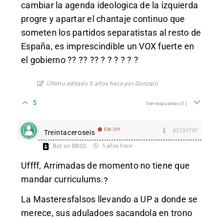
cambiar la agenda ideologica de la izquierda
progre y apartar el chantaje continuo que
someten los partidos separatistas al resto de
España, es imprescindible un VOX fuerte en
el gobierno ?? ?? ?? ? ? ? ? ? ?
Último editado 5 años hace por Gonzalo
5
Ver respuestas
(1)
EM Off
#2131797
Treintaceroseis
Bot en RRSS
5 años hace
Uffff, Arrimadas de momento no tiene que
mandar curriculums.
?
La Masteresfalsos llevando a UP a donde se
merece, sus aduladoes sacandola en trono