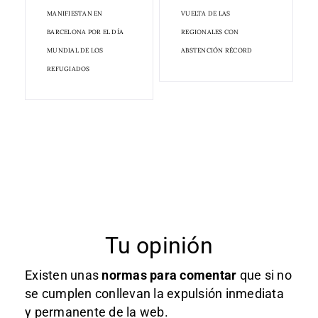
MANIFIESTAN EN
VUELTA DE LAS
BARCELONA POR EL DÍA
REGIONALES CON
MUNDIAL DE LOS
ABSTENCIÓN RÉCORD
REFUGIADOS
Tu opinión
Existen unas
normas
para comentar
que si no
se cumplen conllevan la expulsión inmediata
y permanente de la web.