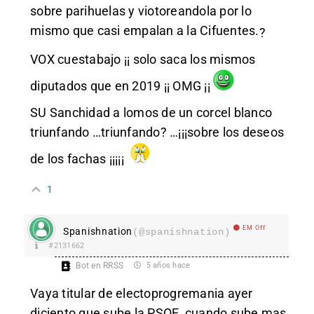
sobre parihuelas y viotoreandola por lo
mismo que casi empalan a la Cifuentes.
?
VOX cuestabajo ¡¡ solo saca los mismos
diputados que en 2019 ¡¡ OMG ¡¡
SU Sanchidad a lomos de un corcel blanco
triunfando …triunfando? …¡¡¡sobre los deseos
de los fachas ¡¡¡¡¡
1
EM Off
Spanishnation
(@spanishnation)
#2131662
Bot en RRSS
5 años hace
Vaya titular de electoprogremania ayer
diciento que sube la PSOE, cuando sube mas