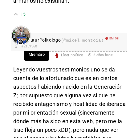
armarios no existirían.”
15
EM Off
FuturPolitologo
(@mikel_montoia)
#2159360
Miembro
Líder político
5 años hace
Leyendo vuestros testimonios uno se da
cuenta de lo afortunado que es en ciertos
aspectos habiendo nacido en la Generación
Z; por supuesto que alguna vez sí que he
recibido antagonismo y hostilidad deliberada
por mi orientación sexual (sinceramente
dónde más ha sido en esta web, pero me la
trae floja un poco xDD), pero nada que ver