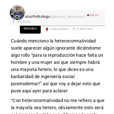
EM Off
FuturPolitologo
(@mikel_montoia)
#2159362
Miembro
Líder político
5 años hace
Cuándo menciono la heteronormatividad
suele aparecer algún ignorante diciéndome
algo rollo “para la reproducción hace falta un
hombre y una mujer así que siempre habrá
una mayoría hetero, lo que dices es una
barbaridad de ingeniería social
posmoderna!!” así que voy a dejar esto que
puse aquí ayer para aclarar:
“
Con heteronormatividad no me refiero a que
la mayoría sea hetero, obviamente esto será