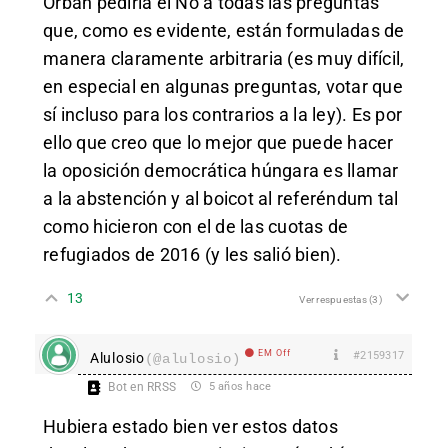
Orbán pediría el No a todas las preguntas
que, como es evidente, están formuladas de
manera claramente arbitraria (es muy difícil,
en especial en algunas preguntas, votar que
sí incluso para los contrarios a la ley). Es por
ello que creo que lo mejor que puede hacer
la oposición democrática húngara es llamar
a la abstención y al boicot al referéndum tal
como hicieron con el de las cuotas de
refugiados de 2016 (y les salió bien).
13
Ver respuestas
(3)
EM Off
#2159317
Alulosio
(@alulosio)
Bot en RRSS
5 años hace
Hubiera estado bien ver estos datos