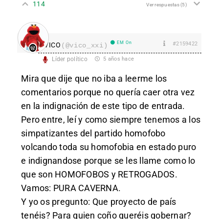
114
Ver respuestas
(5)
EM On
#2159422
VICO
(@vico_xxi)
Líder político
5 años hace
Mira que dije que no iba a leerme los
comentarios porque no quería caer otra vez
en la indignación de este tipo de entrada.
Pero entre, leí y como siempre tenemos a los
simpatizantes del partido homofobo
volcando toda su homofobia en estado puro
e indignandose porque se les llame como lo
que son HOMOFOBOS y RETROGADOS.
Vamos: PURA CAVERNA.
Y yo os pregunto: Que proyecto de país
tenéis? Para quien coño queréis gobernar?