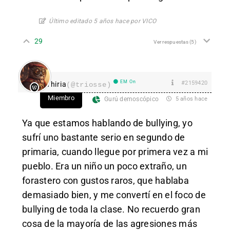
Último editado 5 años hace por VICO
29
Ver respuestas
(5)
EM On
#2159420
Thiria
(@triosse)
Miembro
Gurú demoscópico
5 años hace
Ya que estamos hablando de bullying, yo
sufrí uno bastante serio en segundo de
primaria, cuando llegue por primera vez a mi
pueblo. Era un niño un poco extraño, un
forastero con gustos raros, que hablaba
demasiado bien, y me convertí en el foco de
bullying de toda la clase. No recuerdo gran
cosa de la mayoría de las agresiones más