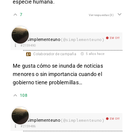
especie humana.
7
Ver respuestas
(3)
EM Off
Simplementeuno
(@simplementeuno)
#2159490
Colaborador de campaña
5 años hace
Me gusta cómo se inunda de noticias
menores o sin importancia cuando el
gobierno tiene problemillas…
108
EM Off
Simplementeuno
(@simplementeuno)
#2159486