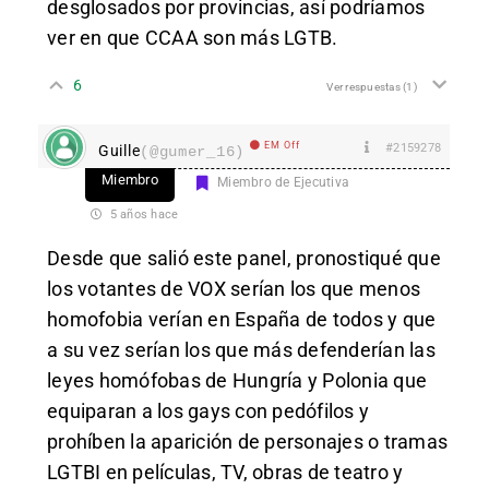
desglosados por provincias, así podríamos
ver en que CCAA son más LGTB.
6
Ver respuestas
(1)
EM Off
#2159278
Guille
(@gumer_16)
Miembro
Miembro de Ejecutiva
5 años hace
Desde que salió este panel, pronostiqué que
los votantes de VOX serían los que menos
homofobia verían en España de todos y que
a su vez serían los que más defenderían las
leyes homófobas de Hungría y Polonia que
equiparan a los gays con pedófilos y
prohíben la aparición de personajes o tramas
LGTBI en películas, TV, obras de teatro y