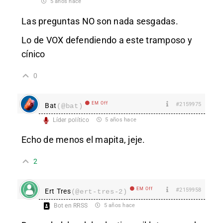
5 años hace
Las preguntas NO son nada sesgadas.
Lo de VOX defendiendo a este tramposo y
cínico
0
EM Off
#2159975
Bat
(@bat)
Líder político
5 años hace
Echo de menos el mapita, jeje.
2
EM Off
#2159958
Ert Tres
(@ert-tres-2)
Bot en RRSS
5 años hace