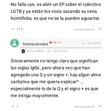
No falla oye, es abrir un EP sobre el colectivo
LGTB y ya están los voxis sacando su vena
homófoba, es que no se la pueden aguantar.
112
Ver respuestas
(3)
EM Off
#2159390
Treintaceroseis
Bot en RRSS
5 años hace
Sinceramente no tengo claro que significan
las siglas lgtbi…pero ahora veo que han
agregado una Q y un signo +, hay algun alma
caritativa que me quiera explicar? …
especialmente lo de la Q y el signo + es que
me intriga mayormente.
0
Ver respuestas
(8)