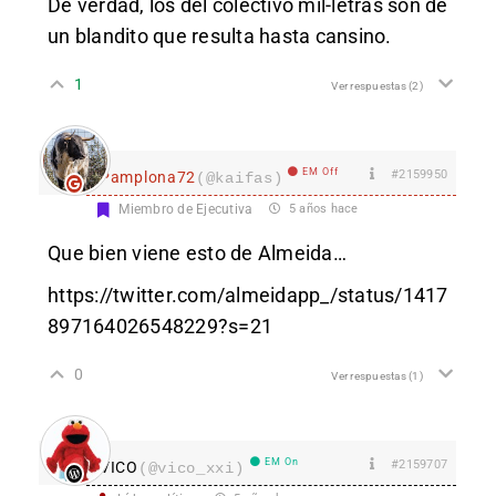
De verdad, los del colectivo mil-letras son de
un blandito que resulta hasta cansino.
1
Ver respuestas
(2)
EM Off
#2159950
Pamplona72
(@kaifas)
Miembro de Ejecutiva
5 años hace
Que bien viene esto de Almeida…
https://twitter.com/almeidapp_/status/1417
897164026548229?s=21
0
Ver respuestas
(1)
EM On
#2159707
VICO
(@vico_xxi)