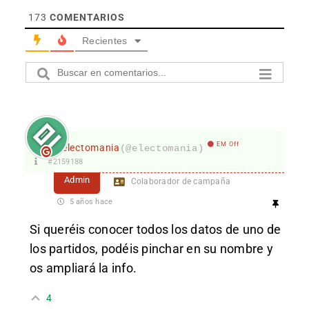
173
COMENTARIOS
Recientes
EM Off
electomania
(@electomania)
#2159188
Admin
Colaborador de campaña
5 años hace
Si queréis conocer todos los datos de uno de
los partidos, podéis pinchar en su nombre y
os ampliará la info.
4