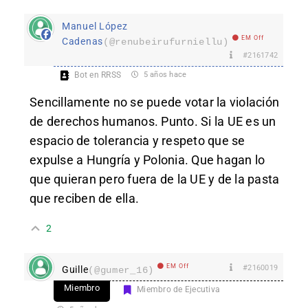
Manuel López
EM Off
Cadenas
(@renubeirufurniellu)
#2161742
Bot en RRSS
5 años hace
Sencillamente no se puede votar la violación
de derechos humanos. Punto. Si la UE es un
espacio de tolerancia y respeto que se
expulse a Hungría y Polonia. Que hagan lo
que quieran pero fuera de la UE y de la pasta
que reciben de ella.
2
EM Off
#2160019
Guille
(@gumer_16)
Miembro
Miembro de Ejecutiva