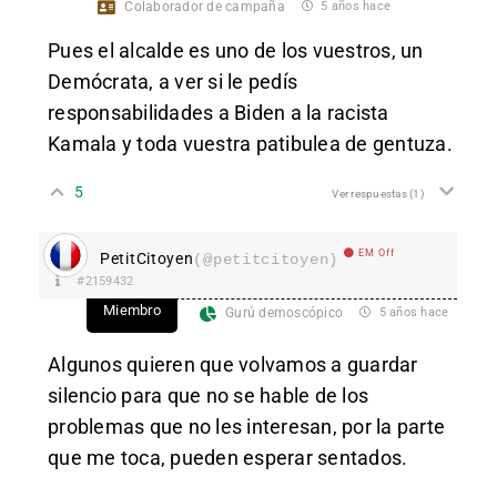
Colaborador de campaña
5 años hace
Pues el alcalde es uno de los vuestros, un
Demócrata, a ver si le pedís
responsabilidades a Biden a la racista
Kamala y toda vuestra patibulea de gentuza.
5
Ver respuestas
(1)
EM Off
PetitCitoyen
(@petitcitoyen)
#2159432
Miembro
Gurú demoscópico
5 años hace
Algunos quieren que volvamos a guardar
silencio para que no se hable de los
problemas que no les interesan, por la parte
que me toca, pueden esperar sentados.