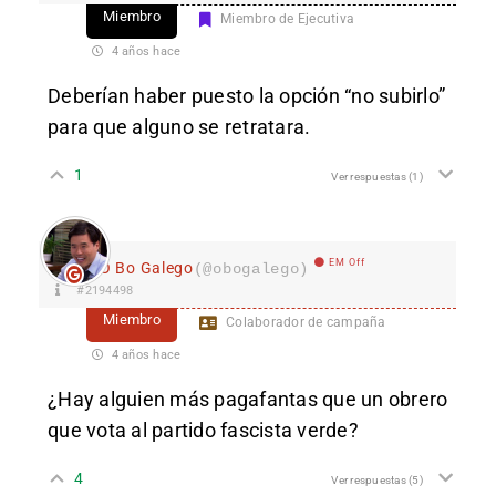
Miembro
Miembro de Ejecutiva
4 años hace
Deberían haber puesto la opción “no subirlo”
para que alguno se retratara.
1
Ver respuestas
(1)
EM Off
O Bo Galego
(@obogalego)
#2194498
Miembro
Colaborador de campaña
4 años hace
¿Hay alguien más pagafantas que un obrero
que vota al partido fascista verde?
4
Ver respuestas
(5)