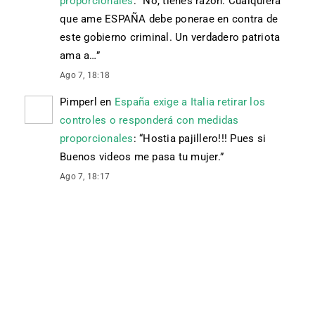
proporcionales
: “
No, tienes razón. Cualquiera
que ame ESPAÑA debe ponerae en contra de
este gobierno criminal. Un verdadero patriota
ama a…
”
Ago 7, 18:18
Pimperl
en
España exige a Italia retirar los
controles o responderá con medidas
proporcionales
: “
Hostia pajillero!!! Pues si
Buenos videos me pasa tu mujer.
”
Ago 7, 18:17