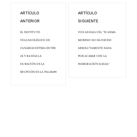
ARTÍCULO
ARTÍCULO
ANTERIOR
SIGUIENTE
EL INSTITUTO
VOX ANDALUCÍA: "JUANMA
VOLCANOLÓGICO DE
MORENO NO HA HECHO
CANARIAS ESTIMA ENTRE
ABSOLUTAMENTE NADA
24 Y 84 DÍAS LA
POR ACABAR CON LA
DURACIÓN DE LA
INMIGRACIÓN ILEGAL"
ERUPCIÓN EN LA PALMA￼