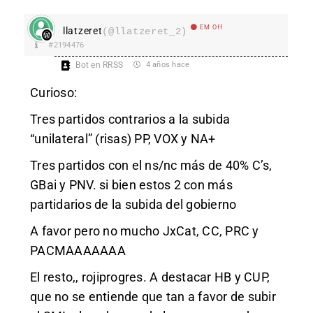
EM Off
llatzeret
(@llatzeret_2)
#2194476
Bot en RRSS
4 años hace
Curioso:
Tres partidos contrarios a la subida
“unilateral” (risas) PP, VOX y NA+
Tres partidos con el ns/nc más de 40% C’s,
GBai y PNV. si bien estos 2 con más
partidarios de la subida del gobierno
A favor pero no mucho JxCat, CC, PRC y
PACMAAAAAAA
El resto,, rojiprogres. A destacar HB y CUP,
que no se entiende que tan a favor de subir