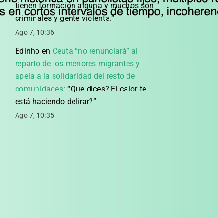
tienen formación alguna y muchos son
criminales y gente violenta.
”
Ago 7, 10:36
Edinho
en
Ceuta “no renunciará” al
reparto de los menores migrantes y
apela a la solidaridad del resto de
comunidades
: “
Que dices? El calor te
está haciendo delirar?
”
Ago 7, 10:35