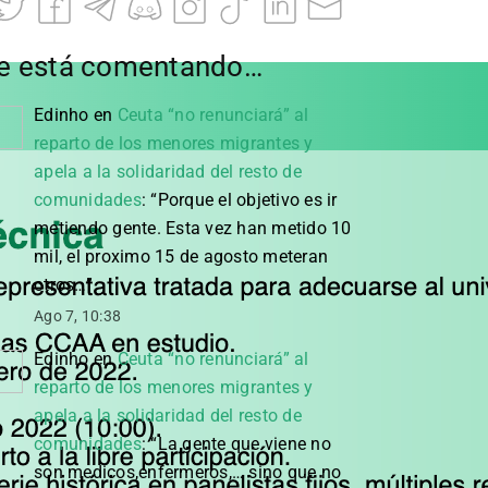
e está comentando…
Edinho
en
Ceuta “no renunciará” al
reparto de los menores migrantes y
apela a la solidaridad del resto de
comunidades
: “
Porque el objetivo es ir
metiendo gente. Esta vez han metido 10
mil, el proximo 15 de agosto meteran
otros…
”
Ago 7, 10:38
Edinho
en
Ceuta “no renunciará” al
reparto de los menores migrantes y
apela a la solidaridad del resto de
comunidades
: “
La gente que viene no
son medicos,enfermeros,… sino que no