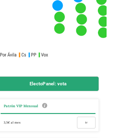
ElectoPanel: vota
Patrón VIP Mensual
3,5€ al mes
Ir