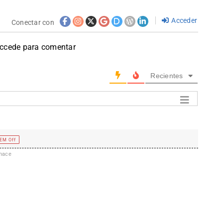
Acceder
Conectar con
accede para comentar
Recientes
EM Off
hace