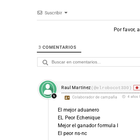
Suscribir
Por favor, 
3
COMENTARIOS
Raul Martinez
(@elrobocot330)
4 años 
Colaborador de campaña
El mejor aduanero
EL Peor Echenique
Mejor el ganador formula I
El peor ns-nc