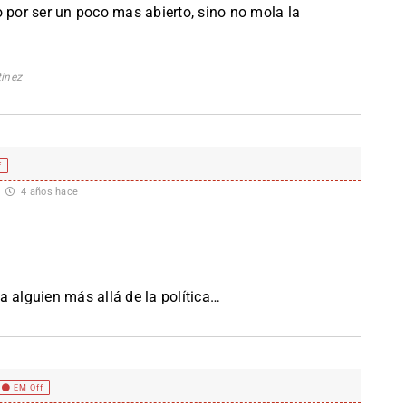
o por ser un poco mas abierto, sino no mola la
tinez
f
4 años hace
a alguien más allá de la política…
EM Off