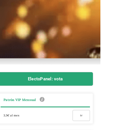
ElectoPanel: vota
Patrón VIP Mensual
3,5€ al mes
Ir