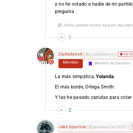
y no he votado a nadie de mi partid
pregunta
Último editado 4 años hace por Raul Mar
0
ZiudadanoX
(@ziudadanox)
EM Of
Miembro
Miembro de Ejecutiva
La más simpática,
Yolanda.
El más borde, Ortega Smith.
Y las he pasado canutas para votar 
2
Jake Sparrow
(@jakemaster3267)