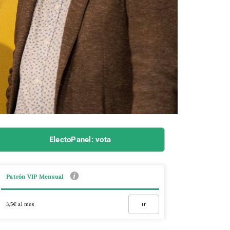
ElectoPanel: vota
Patrón VIP Mensual
3,5€ al mes
Ir