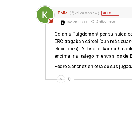
EMM.
(@kikemonty)
EM Off
2 años hace
Bot en RRSS
Odian a Puigdemont por su huida co
ERC tragaban cárcel (aún más cuan
elecciones). Al final el karma ha a
encima ir al talego mientras los de 
Pedro Sánchez en otra se sus jugada
0