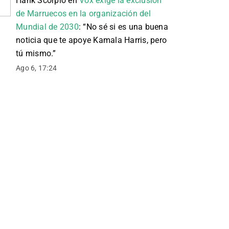
Hank Scorpio
en
Vox exige la exclusión
de Marruecos en la organización del
Mundial de 2030
: “
No sé si es una buena
noticia que te apoye Kamala Harris, pero
tú mismo.
”
Ago 6, 17:24