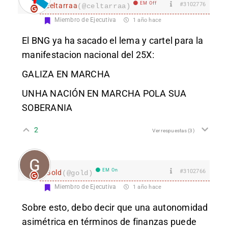
EM Off
#3102776
celtarraa
(@celtarraa)
Miembro de Ejecutiva
1 año hace
El BNG ya ha sacado el lema y cartel para la
manifestacion nacional del 25X:
GALIZA EN MARCHA
UNHA NACIÓN EN MARCHA POLA SUA
SOBERANIA
2
Ver respuestas
(3)
EM On
#3102766
Gold
(@gold)
Miembro de Ejecutiva
1 año hace
Sobre esto, debo decir que una autonomidad
asimétrica en términos de finanzas puede