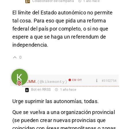
Colaborador de campaña
1 año hace
El límite del Estado autonómico no permite
tal cosa. Para eso que pida una reforma
federal del país por completo, o si no que
espere a que se haga un referendum de
independencia.
0
EM Off
#3102754
EMM.
(@kikemonty)
Bot en RRSS
1 año hace
Urge suprimir las autonomías, todas.
Que se vuelva a una organización provincial
(se pueden crear nuevas provincias que
coincidan con áreas metropolitanas o zonas