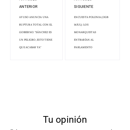
ANTERIOR
SIGUIENTE
AYUSO ANUNCIA UNA
ENCUESTA POLONIA (OGB
RUPTURA TOTAL CON EL
14JUL): LOS
GOBIERNO: "SÁNCHEZ ES
MONARQUISTAS
UN PELIGRO, ESTO TIENE
ENTRARÍAN AL
QUE ACABAR YA"
PARLAMENTO
Tu opinión