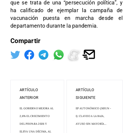
que se trata de una “persecución política”, y
ha calificado de ejemplar la campaña de
vacunación puesta en marcha desde el
departamento durante la pandemia.
Compartir
ARTÍCULO
ARTÍCULO
ANTERIOR
SIGUIENTE
EL GOBIERNO MEJORA AL
EP AUTONÓMICO (30JUN -
2,6% EL CRECIMIENTO
I): CLAVIJO A LA BAJA,
DEL PIB PARA 2026 Y
AYUSO SIN MAYORÍA...
ELEVA UNA DÉCIMA, AL