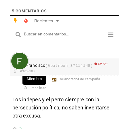
5
COMENTARIOS
Recientes
EM Off
Francisco
(@patreon_37114148)
#3266203
Miembro
Colaborador de campaña
1 mes hace
Los indepes y el perro siempre con la
persecución política, no saben inventarse
otra excusa.
5