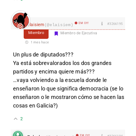
EM Off
#3266195
elaisiem
(@elaisiem)
Miembro
Miembro de Ejecutiva
1 mes hace
Un plus de diputados???
Ya está sobrevalorados los dos grandes
partidos y encima quiere más???
…vaya volviendo a la escuela donde le
enseñaron lo que significa democracia (se lo
enseñaron o le mostraron cómo se hacen las
cosas en Galicia?)
2
EM Off