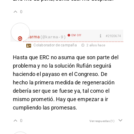
0
EM Off
#2920674
karma
(@karma-9)
Colaborador de campaña
2 años hace
Hasta que ERC no asuma que son parte del
problema y no la solución Rufián seguirá
haciendo el payaso en el Congreso. De
hecho la primera medida de regeneración
debería ser que se fuese ya, tal como el
mismo prometió. Hay que empezar a ir
cumpliendo las promesas.
0
Ver respuestas
(1)