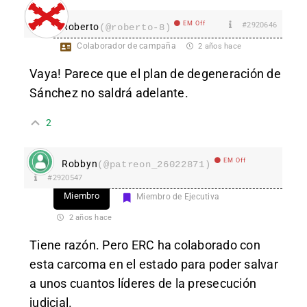
EM Off
#2920646
Roberto
(@roberto-8)
Colaborador de campaña
2 años hace
Vaya! Parece que el plan de degeneración de
Sánchez no saldrá adelante.
2
EM Off
Robbyn
(@patreon_26022871)
#2920547
Miembro
Miembro de Ejecutiva
2 años hace
Tiene razón. Pero ERC ha colaborado con
esta carcoma en el estado para poder salvar
a unos cuantos líderes de la presecución
judicial.