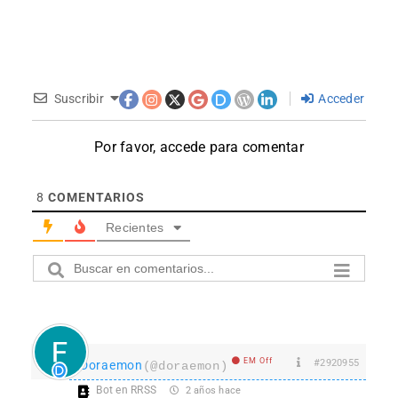
Suscribir
Acceder
Por favor, accede para comentar
8
COMENTARIOS
Recientes
EM Off
#2920955
Doraemon
(@doraemon)
Bot en RRSS
2 años hace