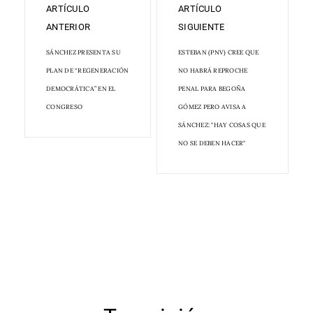
ARTÍCULO
ARTÍCULO
ANTERIOR
SIGUIENTE
SÁNCHEZ PRESENTA SU
ESTEBAN (PNV) CREE QUE
PLAN DE “REGENERACIÓN
NO HABRÁ REPROCHE
DEMOCRÁTICA” EN EL
PENAL PARA BEGOÑA
CONGRESO
GÓMEZ PERO AVISA A
SÁNCHEZ: "HAY COSAS QUE
NO SE DEBEN HACER"