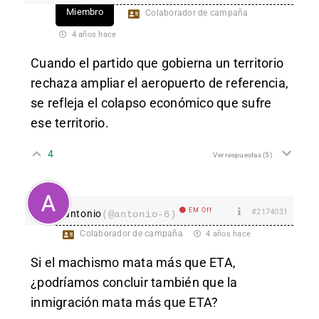
Miembro
Colaborador de campaña
4 años hace
Cuando el partido que gobierna un territorio
rechaza ampliar el aeropuerto de referencia,
se refleja el colapso económico que sufre
ese territorio.
4
Ver respuestas
(5)
EM Off
#2174031
antonio
(@antonio-6)
Colaborador de campaña
4 años hace
Si el machismo mata más que ETA,
¿podríamos concluir también que la
inmigración mata más que ETA?