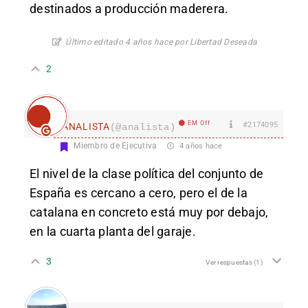
destinados a producción maderera.
Último editado 4 años hace por Libertad Deseada
2
EM Off
#2174095
ANALISTA
(@analista)
Miembro de Ejecutiva
4 años hace
El nivel de la clase política del conjunto de
España es cercano a cero, pero el de la
catalana en concreto está muy por debajo,
en la cuarta planta del garaje.
3
Ver respuestas
(1)