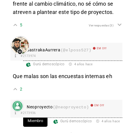
frente al cambio climático, no sé cómo se
atreven a plantear este tipo de proyectos.
5
Ver respuestas
(3)
EM Off
SastrakaAurrera
(@elposs527)
#2173974
Gurú demoscópico
4 años hace
Que malas son las encuestas internas eh
2
EM Off
Neoproyecto
(@neoproyecto)
#2173936
Miembro
Gurú demoscópico
4 años hace