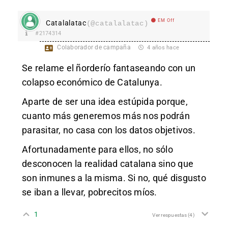
EM Off
Catalalatac
(@catalalatac)
#2174314
Colaborador de campaña
4 años hace
Se relame el ñorderío fantaseando con un
colapso económico de Catalunya.
Aparte de ser una idea estúpida porque,
cuanto más generemos más nos podrán
parasitar, no casa con los datos objetivos.
Afortunadamente para ellos, no sólo
desconocen la realidad catalana sino que
son inmunes a la misma. Si no, qué disgusto
se iban a llevar, pobrecitos míos.
1
Ver respuestas
(4)