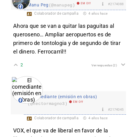
EM Off
#2174088
Manu Peg
(@manupeg)
Colaborador de campaña
4 años hace
Ahora que se van a quitar las paguitas al
queroseno… Ampliar aeropuertos es de
primero de tontologia y de segundo de tirar
el dinero. Ferrocarril!!
2
Ver respuestas
(2)
El comediante (emisión en obras)
EM Off
(@hectormagno3)
#2174045
Colaborador de campaña
4 años hace
VOX, el que va de liberal en favor de la