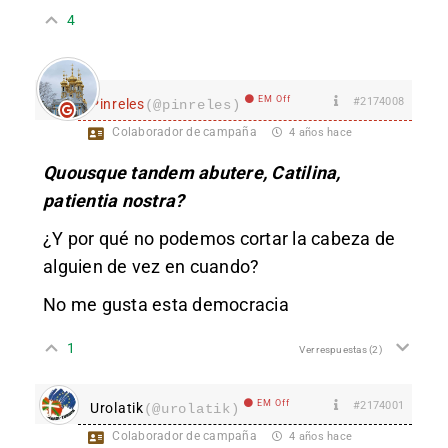
4
EM Off
#2174008
Pinreles
(@pinreles)
Colaborador de campaña
4 años hace
Quousque tandem abutere, Catilina,
patientia nostra?
¿ Y por qué no podemos cortar la cabeza de
alguien de vez en cuando?
No me gusta esta democracia
1
Ver respuestas
(2)
EM Off
#2174001
Urolatik
(@urolatik)
Colaborador de campaña
4 años hace