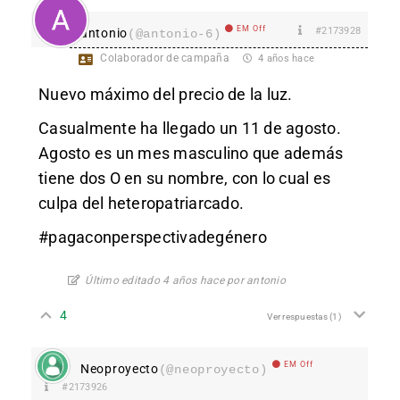
EM Off
#2173928
antonio
(@antonio-6)
Colaborador de campaña
4 años hace
Nuevo máximo del precio de la luz.
Casualmente ha llegado un 11 de agosto.
Agosto es un mes masculino que además
tiene dos O en su nombre, con lo cual es
culpa del heteropatriarcado.
#pagaconperspectivadegénero
Último editado 4 años hace por antonio
4
Ver respuestas
(1)
EM Off
Neoproyecto
(@neoproyecto)
#2173926