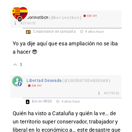
EM Off
borinotbcn
(@borinotbcn)
#2174175
Colaborador de campaña
4 años hace
Yo ya dije aquí que esa ampliación no se iba
a hacer 😎
3
Libertad Deseada
(@1363507824030169)
EM Off
#2174126
Bot en RRSS
4 años hace
Quién ha visto a Cataluña y quién la ve… de
un territorio super conservador, trabajador y
liberal en lo económico a… este desastre que