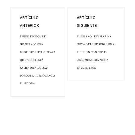
ARTÍCULO
ARTÍCULO
ANTERIOR
SIGUIENTE
FEIJÓO DICE QUE EL
EL ESPAÑOL REVELA UNA
GOBIERNO "ESTÁ
NOTA DE LEIRE SOBRE UNA
PODRIDO" PERO SUBRAYA
REUNIÓN CON "PS." EN
QUE "TODO ESTÁ
2025, MONCLOA NIEGA
SALIENDO A LA LUZ"
ENCUENTROS
PORQUE LA DEMOCRACIA
FUNCIONA