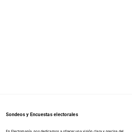
Sondeos y Encuestas electorales
En Electomanía, nos dedicamos a ofrecer una visión clara y precisa del