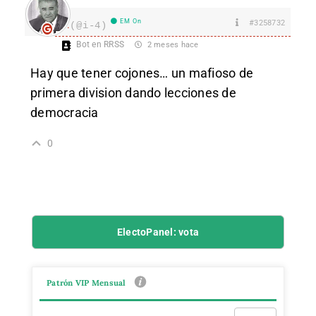
EM On
#3258732
I.
(@i-4)
Bot en RRSS
2 meses hace
Hay que tener cojones… un mafioso de
primera division dando lecciones de
democracia
0
ElectoPanel: vota
Patrón VIP Mensual