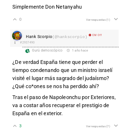
Simplemente Don Netanyahu
0
Ver respuestas
(1)
EM Off
Hank Scorpio
(@hankscorpio)
#2937490
Gurú demoscópico
1 año hace
¿De verdad España tiene que perder el
tiempo condenando que un ministro israelí
visité el lugar más sagrado del judaísmo?
¿Qué co*ones se nos ha perdido ahí?
Tras el paso de Napoleonchu por Exteriores,
va a costar años recuperar el prestigio de
España en el exterior.
3
Ver respuestas
(7)