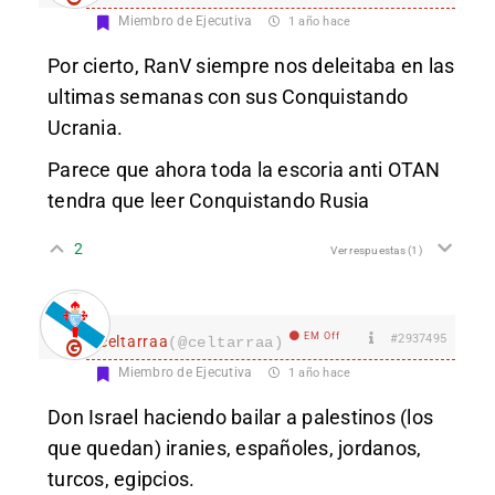
Miembro de Ejecutiva
1 año hace
Por cierto, RanV siempre nos deleitaba en las
ultimas semanas con sus Conquistando
Ucrania.
Parece que ahora toda la escoria anti OTAN
tendra que leer Conquistando Rusia
2
Ver respuestas
(1)
EM Off
#2937495
celtarraa
(@celtarraa)
Miembro de Ejecutiva
1 año hace
Don Israel haciendo bailar a palestinos (los
que quedan) iranies, españoles, jordanos,
turcos, egipcios.