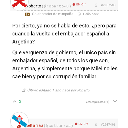
EM Off
#2937508
Roberto
(@roberto-8)
Colaborador de campaña
1 año hace
Por cierto, ya no se habla de esto, ¿pero para
cuando la vuelta del embajador español a
Argetina?
Que vergüenza de gobierno, el único país sin
embajador español, de todos los que son,
Argentina, y simplemente porque Milei no les
cae bien y por su corrupción familiar.
Último editado 1 año hace por Roberto
3
Ver respuestas
(4)
EM Off
#2937496
celtarraa
(@celtarraa)