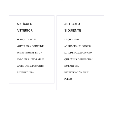
ARTÍCULO
ARTÍCULO
ANTERIOR
SIGUIENTE
ABASCAL Y MILEI
ARCHIVADAS
VOLVERÁN A COINCIDIR
ACTUACIONES CONTRA
EN SEPTIEMBRE EN UN
EDIL DE VOX ALCORCÓN
FORO EN BUENOS AIRES
QUE EXHIBIÓ MUNICIÓN
SOBRE LAS ELECCIONES
DURANTE SU
EN VENEZUELA
INTERVENCIÓN EN EL
PLENO