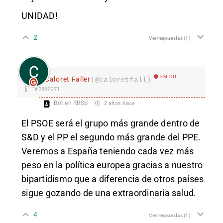
UNIDAD!
2
Ver respuestas
(1)
EM Off
Caloret Faller
(@caloretfall)
#2892271
Bot en RRSS
2 años hace
El PSOE será el grupo más grande dentro de
S&D y el PP el segundo más grande del PPE.
Veremos a España teniendo cada vez más
peso en la política europea gracias a nuestro
bipartidismo que a diferencia de otros países
sigue gozando de una extraordinaria salud.
4
Ver respuestas
(1)