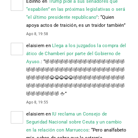
Edinho
en
Trump pide a sus senadores que
“espabilen” en las próximas legislativas o será
“el último presidente republicano”
: “
Quien
apoya actos de traición, es un traidor también
”
Ago 8, 19:58
elaisiem
en
Llega a los juzgados la compra del
ático de Chamberí por parte del Gobierno de
Ayuso.
: “
🤣🤣🤣🤣🤣🤣🤣🤣🤣🤣🤣🤣🤣🤣🤣🤣🤣
🤣🤣🤣🤣🤣🤣🤣🤣🤣🤣🤣🤣🤣🤣🤣🤣🤣🤣🤣🤣🤣
🤣🤣🤣🤣🤣😂😂😂😂😂🤣🤣🤣🤣🤣🤣🤣🤣🤣🤣🤣
🤣🤣🤣🤣🤣🤣🤣🤣🤣🤣🤣🤣🤣🤣🤣🤣🤣🤣🤣🤣🤣
🤣🤣🤣🤣🤣🤣🤣 🖕
”
Ago 8, 19:55
elaisiem
en
IU reclama un Consejo de
Seguridad Nacional sobre Ceuta y un cambio
en la relación con Marruecos
: “
Pero analfabeto