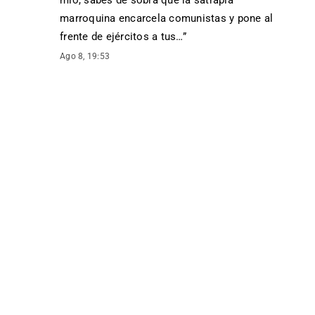
mío, sabes de sobra que la satrapía
marroquina encarcela comunistas y pone al
frente de ejércitos a tus…
”
Ago 8, 19:53