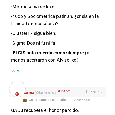
-Metroscopia se luce.
-40db y Sociométrica patinan, ¿crisis en la
trinidad demoscópica?
-Cluster17 sigue bien.
-Sigma Dos ni fú ni fa.
-El CIS puta mierda como siempre
(al
menos acertaron con Alvise, xd)
3
EM Off
#2892394
karma
(@karma-9)
Colaborador de campaña
2 años hace
GAD3 recupera el honor perdido.