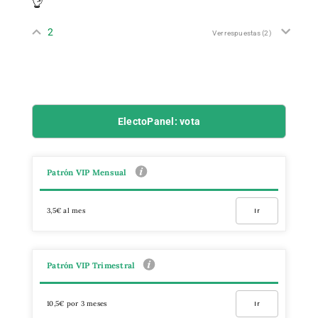
👌
2
Ver respuestas
(2)
ElectoPanel: vota
Patrón VIP Mensual
3,5€ al mes
Ir
Patrón VIP Trimestral
10,5€ por 3 meses
Ir