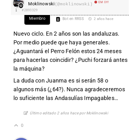
EM Off
Moklinowski
(@moklinowski)
#2893329
Miembro
Bot en RRSS
2 años hace
Nuevo ciclo. En 2 años son las andaluzas.
Por medio puede que haya generales.
¿Aguantará el Perro Felón estos 24 meses
para hacerlas coincidir? ¿Puchi forzará antes
la máquina?
La duda con Juanma es si serán 58 o
algunos más (¿64?). Nunca agradeceremos
lo suficiente las Andasulías Impagables…
Último editado 2 años hace por Moklinowski
0