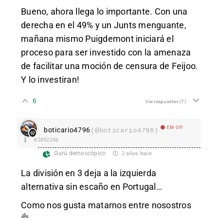
Bueno, ahora llega lo importante. Con una
derecha en el 49% y un Junts menguante,
mañana mismo Puigdemont iniciará el
proceso para ser investido con la amenaza
de facilitar una moción de censura de Feijoo.
Y lo investiran!
6
Ver respuestas
(7)
EM Off
boticario4796
(@boticario4796)
#2892246
Gurú demoscópico
2 años hace
La división en 3 deja a la izquierda
alternativa sin escaño en Portugal…
Como nos gusta matarnos entre nosostros