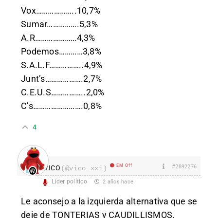
Vox………………..10,7%
Sumar…………….5,3%
A.R…………………4,3%
Podemos…………3,8%
S.A.L.F……………..4,9%
Junt’s……………….2,7%
C.E.U.S……………..2,0%
C’s…………………….0,8%
4
EM Off
#2892276
VICO
(@vico_xxi)
Líder político
2 años hace
Le aconsejo a la izquierda alternativa que se
deje de TONTERIAS y CAUDILLISMOS.