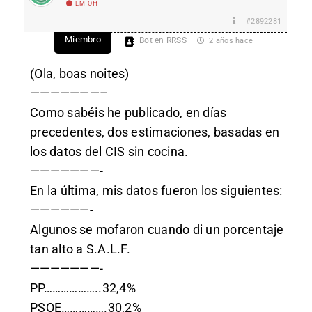
EM Off
#2892281
Miembro
Bot en RRSS
2 años hace
(Ola, boas noites)
———————–
Como sabéis he publicado, en días
precedentes, dos estimaciones, basadas en
los datos del CIS sin cocina.
———————-
En la última, mis datos fueron los siguientes:
——————-
Algunos se mofaron cuando di un porcentaje
tan alto a S.A.L.F.
———————-
PP………………..32,4%
PSOE…………….30,2%