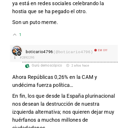
ya está en redes sociales celebrando la
hostia que se ha pegado el otro.
Son un puto meme.
1
EM Off
boticario4796
(@boticario4796)
#2892295
Gurú demoscópico
2 años hace
Ahora Repúblicas 0,26% en la CAM y
undécima fuerza política…
En fin, los que desde la España plurinacional
nos desean la destrucción de nuestra
izquierda alternativa; nos quieren dejar muy
huérfanos a muchos millones de
ciudadadanos.