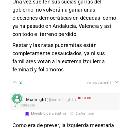
Una vez suelten sus sucias garras del
gobierno, no volverán a ganar unas
elecciones democráticas en décadas, como
ya ha pasado en Andalucía, Valencia y así
con todo el terreno perdido.
Restar y las ratas pudremitas están
completamente desauciados, ya ni sus
familiares votan a la extrema izquierda
feminazi y follamoros.
2
Ver respuestas
(1)
EM Off
Moonlight
(@moonlight)
#2892306
Miembro de Ejecutiva
2 años hace
Como era de prever, la izquierda mesetaria