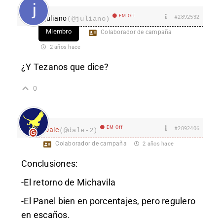
EM Off
#2892532
juliano
(@juliano)
Miembro
Colaborador de campaña
2 años hace
¿Y Tezanos que dice?
0
EM Off
#2892406
Dale
(@dale-2)
Colaborador de campaña
2 años hace
Conclusiones:
-El retorno de Michavila
-El Panel bien en porcentajes, pero regulero
en escaños.