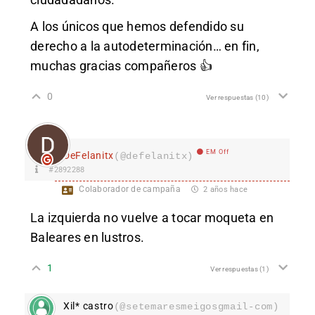
A los únicos que hemos defendido su
derecho a la autodeterminación… en fin,
muchas gracias compañeros 👍
0
Ver respuestas
(10)
EM Off
DeFelanitx
(@defelanitx)
#2892288
Colaborador de campaña
2 años hace
La izquierda no vuelve a tocar moqueta en
Baleares en lustros.
1
Ver respuestas
(1)
Xil* castro
(@setemaresmeigosgmail-com)