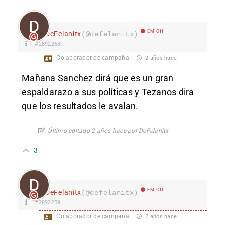
EM Off
DeFelanitx
(@defelanitx)
#2892268
Colaborador de campaña
2 años hace
Mañana Sanchez dirá que es un gran
espaldarazo a sus políticas y Tezanos dira
que los resultados le avalan.
Último editado 2 años hace por DeFelanitx
3
EM Off
DeFelanitx
(@defelanitx)
#2892259
Colaborador de campaña
2 años hace