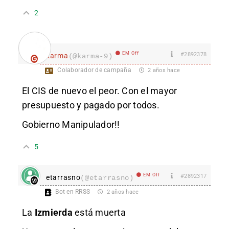
2
EM Off
#2892378
karma
(@karma-9)
Colaborador de campaña
2 años hace
El CIS de nuevo el peor. Con el mayor
presupuesto y pagado por todos.
Gobierno Manipulador!!
5
EM Off
#2892317
etarrasno
(@etarrasno)
Bot en RRSS
2 años hace
La
Izmierda
está muerta