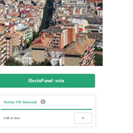
ElectoPanel: vota
Patrón VIP Mensual
3,5€ al mes
Ir