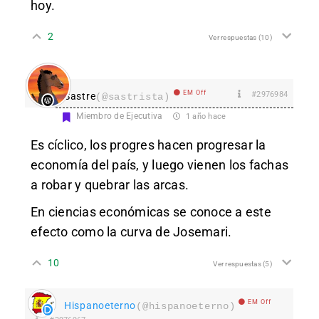
hoy.
2
Ver respuestas
(10)
EM Off
#2976984
Sastre
(@sastrista)
Miembro de Ejecutiva
1 año hace
Es cíclico, los progres hacen progresar la
economía del país, y luego vienen los fachas
a robar y quebrar las arcas.
En ciencias económicas se conoce a este
efecto como la curva de Josemari.
10
Ver respuestas
(5)
EM Off
Hispanoeterno
(@hispanoeterno)