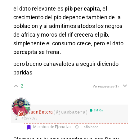
el dato relevante es
pib per capita,
el
crecimiento del pib depende tambien de la
poblacion y si admitimos atodos los negros
de africa y moros del rif crecera el pib,
simplenente el consumo crece, pero el dato
percapita se frena.
pero bueno cahavalotes a seguir diciendo
paridas
2
Ver respuestas
(3)
EM On
JuanBatera
(@juanbatera)
#2977025
Miembro de Ejecutiva
1 año hace