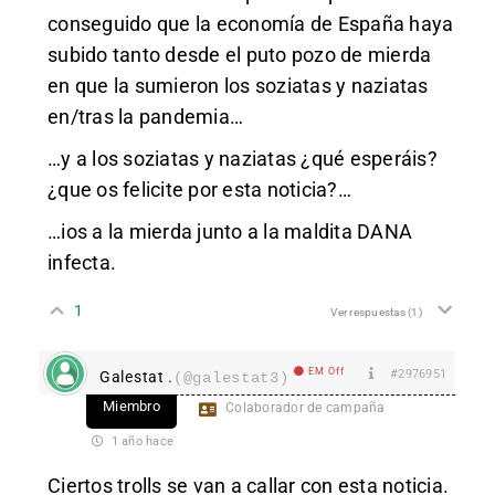
conseguido que la economía de España haya
subido tanto desde el puto pozo de mierda
en que la sumieron los soziatas y naziatas
en/tras la pandemia…
…y a los soziatas y naziatas ¿qué esperáis?
¿que os felicite por esta noticia?…
…ios a la mierda junto a la maldita DANA
infecta.
1
Ver respuestas
(1)
EM Off
#2976951
Galestat .
(@galestat3)
Miembro
Colaborador de campaña
1 año hace
Ciertos trolls se van a callar con esta noticia.