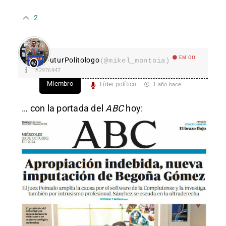
2
EM Off
FuturPolitologo
(@mikel_montoia)
#2976947
Miembro
Líder político
1 año hace
… con la portada del
ABC
hoy: