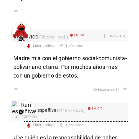
1
EM Off
#2977154
VICO
(@vico_xxi)
Líder político
1 año hace
Madre mia con el gobierno social-comunista-
bolivariano-etarra. Por muchos años mas
con un gobierno de estos.
1
Ver respuestas
(1)
EM Off
Ran españiva
(@ran-viva)
#2977090
Líder político
1 año hace
¿De quién es la responsabilidad de haber