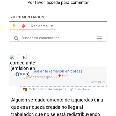
Por favor, accede para comentar
90
COMENTARIOS
Recientes
El comediante (emisión en obras)
EM Off
(@hectormagno3)
#2980463
Colaborador de campaña
1 año hace
Alguien verdaderamente de izquierdas diría
que esa riqueza creada no llega al
trabajador, que no se está redistribuyendo