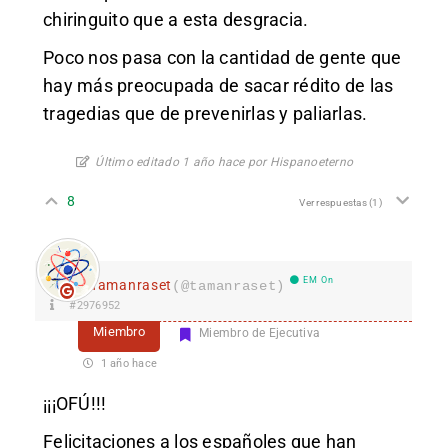
chiringuito que a esta desgracia.
Poco nos pasa con la cantidad de gente que
hay más preocupada de sacar rédito de las
tragedias que de prevenirlas y paliarlas.
Último editado 1 año hace por Hispanoeterno
8
Ver respuestas
(1)
EM On
Tamanraset
(@tamanraset)
#2976952
Miembro
Miembro de Ejecutiva
1 año hace
¡¡¡OFÚ!!!
Felicitaciones a los españoles que han