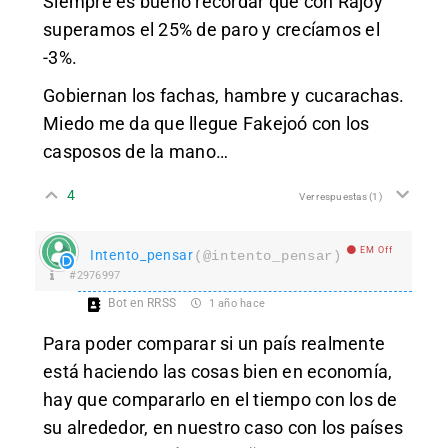
Siempre es bueno recordar que con Rajoy
superamos el 25% de paro y crecíamos el
-3%.
Gobiernan los fachas, hambre y cucarachas.
Miedo me da que llegue Fakejoó con los
casposos de la mano…
4
Ver respuestas
(1)
EM Off
Intento_pensar
(@intento_pensar)
#2976997
Bot en RRSS
1 año hace
Para poder comparar si un país realmente
está haciendo las cosas bien en economía,
hay que compararlo en el tiempo con los de
su alrededor, en nuestro caso con los países