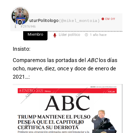
EM Off
FuturPolitologo
(@mikel_montoia)
#2976946
Miembro
Líder político
1 año hace
Insisto:
Comparemos las portadas del
ABC
los días
ocho, nueve, diez, once y doce de enero de
2021…: