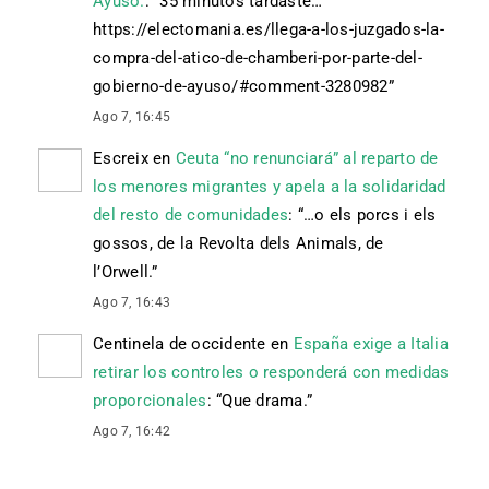
Ayuso.
: “
35 minutos tardaste…
https://electomania.es/llega-a-los-juzgados-la-
compra-del-atico-de-chamberi-por-parte-del-
gobierno-de-ayuso/#comment-3280982
”
Ago 7, 16:45
Escreix
en
Ceuta “no renunciará” al reparto de
los menores migrantes y apela a la solidaridad
del resto de comunidades
: “
…o els porcs i els
gossos, de la Revolta dels Animals, de
l’Orwell.
”
Ago 7, 16:43
Centinela de occidente
en
España exige a Italia
retirar los controles o responderá con medidas
proporcionales
: “
Que drama.
”
Ago 7, 16:42