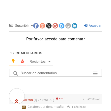
Suscribir
Acceder
Por favor, accede para comentar
17
COMENTARIOS
Recientes
EM Off
#2988648
karma
(@karma-9)
Colaborador de campaña
1 año hace