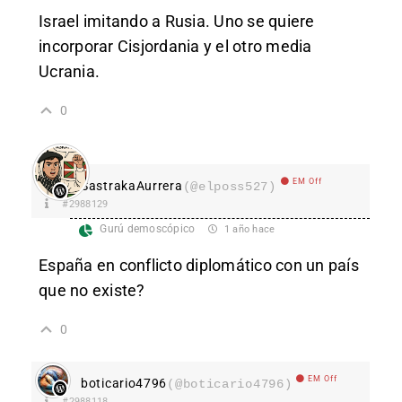
Israel imitando a Rusia. Uno se quiere
incorporar Cisjordania y el otro media
Ucrania.
0
EM Off
SastrakaAurrera
(@elposs527)
#2988129
Gurú demoscópico
1 año hace
España en conflicto diplomático con un país
que no existe?
0
EM Off
boticario4796
(@boticario4796)
#2988118