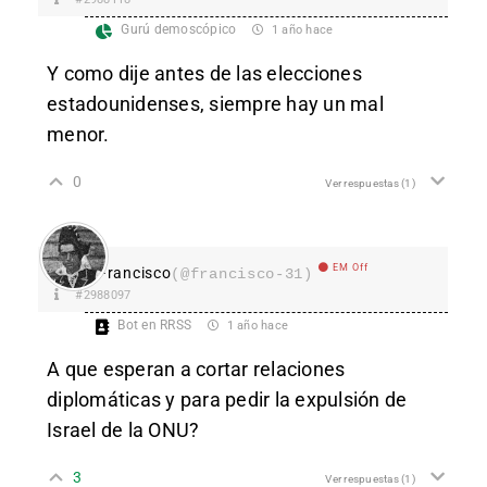
Gurú demoscópico
1 año hace
Y como dije antes de las elecciones
estadounidenses, siempre hay un mal
menor.
0
Ver respuestas
(1)
EM Off
Francisco
(@francisco-31)
#2988097
Bot en RRSS
1 año hace
A que esperan a cortar relaciones
diplomáticas y para pedir la expulsión de
Israel de la ONU?
3
Ver respuestas
(1)