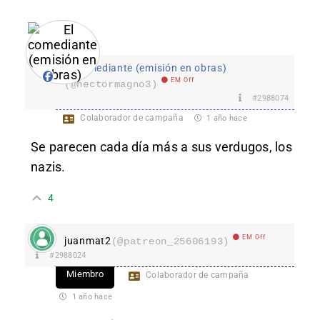
El comediante (emisión en obras)
EM Off
(@hectormagno3)
#2988074
Colaborador de campaña
1 año hace
Se parecen cada día más a sus verdugos, los
nazis.
4
EM Off
juanmat2
(@patreon_25606193)
#2988024
Miembro
Colaborador de campaña
1 año hace