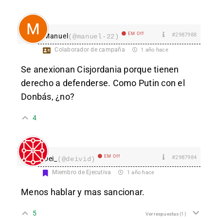
EM Off
#2987988
Manuel
(@manuel-22)
Colaborador de campaña
1 año hace
Se anexionan Cisjordania porque tienen
derecho a defenderse. Como Putin con el
Donbás, ¿no?
4
EM Off
#2987984
Dei_
(@deivid)
Miembro de Ejecutiva
1 año hace
Menos hablar y mas sancionar.
5
Ver respuestas
(1)