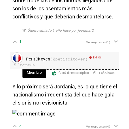
sobre tropelías de los últimos llegados que
son los de los asentamientos más
conflictivos y que deberían desmantelarse.
Último editado 1 año hace por juanmat2
1
Ver respuestas
(1)
EM Off
PetitCitoyen
(@petitcitoyen)
#2988015
Miembro
Gurú demoscópico
1 año hace
Y lo próximo será Jordania, es lo que tiene el
nacionalismo irredentista del que hace gala
el sionismo revisionista:
4
Ver respuestas
(4)