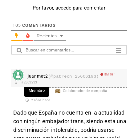
Por favor, accede para comentar
105
COMENTARIOS
Recientes
EM Off
juanmat2
(@patreon_25606193)
#2863233
Miembro
Colaborador de campaña
2 años hace
Dado que España no cuenta en la actualidad
con ningún embajador trans, siendo esta una
discriminación intolerable, podría usarse