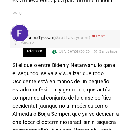
esta nueva embajada para un hito mundial.
0
EM Off
XallasTycoon
(@xallastycoon)
#2863151
Miembro
Gurú demoscópico
2 años hace
Si el duelo entre Biden y Netanyahu lo gana
el segundo, se va a visualizar que todo
Occidente está en manos de un pequeño
estado confesional y genocida, que actúa
comprando al conjunto de la clase política
occidental (aunque no a imbéciles como
Almeida o Borja Semper, que ya se dedican a
enaltecer el exterminio israelí sin ni siquiera