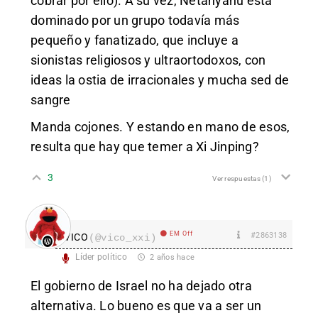
cobrar por ello). A su vez, Netanyahu está
dominado por un grupo todavía más
pequeño y fanatizado, que incluye a
sionistas religiosos y ultraortodoxos, con
ideas la ostia de irracionales y mucha sed de
sangre
Manda cojones. Y estando en mano de esos,
resulta que hay que temer a Xi Jinping?
3
Ver respuestas
(1)
EM Off
#2863138
VICO
(@vico_xxi)
Líder político
2 años hace
El gobierno de Israel no ha dejado otra
alternativa. Lo bueno es que va a ser un