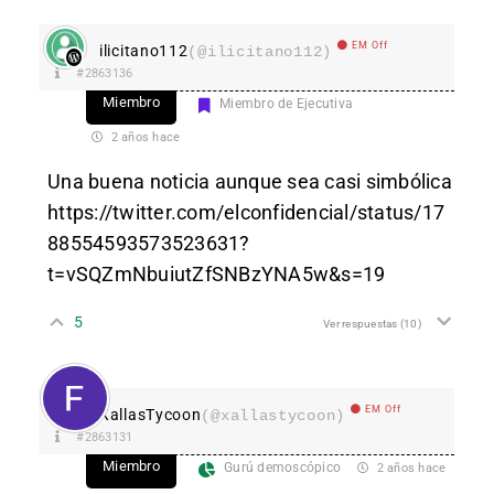
EM Off
ilicitano112
(@ilicitano112)
#2863136
Miembro
Miembro de Ejecutiva
2 años hace
Una buena noticia aunque sea casi simbólica
https://twitter.com/elconfidencial/status/17
88554593573523631?
t=vSQZmNbuiutZfSNBzYNA5w&s=19
5
Ver respuestas
(10)
EM Off
XallasTycoon
(@xallastycoon)
#2863131
Miembro
Gurú demoscópico
2 años hace