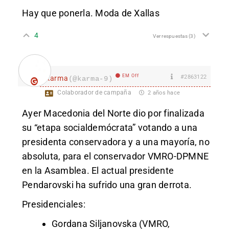
Hay que ponerla. Moda de Xallas
4
Ver respuestas
(3)
EM Off
#2863122
karma
(@karma-9)
Colaborador de campaña
2 años hace
Ayer Macedonia del Norte dio por finalizada
su “etapa socialdemócrata” votando a una
presidenta conservadora y a una mayoría, no
absoluta, para el conservador VMRO-DPMNE
en la Asamblea. El actual presidente
Pendarovski ha sufrido una gran derrota.
Presidenciales:
Gordana Siljanovska (VMRO,