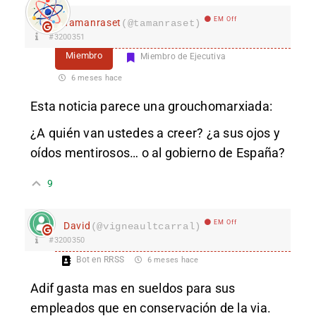
EM Off
Tamanraset
(@tamanraset)
#3200351
Miembro
Miembro de Ejecutiva
6 meses hace
Esta noticia parece una grouchomarxiada:
¿A quién van ustedes a creer? ¿a sus ojos y
oídos mentirosos… o al gobierno de España?
9
EM Off
David
(@vigneaultcarral)
#3200350
Bot en RRSS
6 meses hace
Adif gasta mas en sueldos para sus
empleados que en conservación de la via.