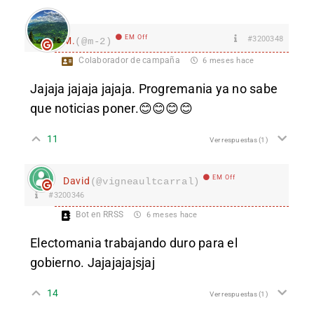
EM Off
#3200348
M.
(@m-2)
Colaborador de campaña
6 meses hace
Jajaja jajaja jajaja. Progremania ya no sabe
que noticias poner.😊😊😊😊
11
Ver respuestas
(1)
EM Off
David
(@vigneaultcarral)
#3200346
Bot en RRSS
6 meses hace
Electomania trabajando duro para el
gobierno. Jajajajajsjaj
14
Ver respuestas
(1)