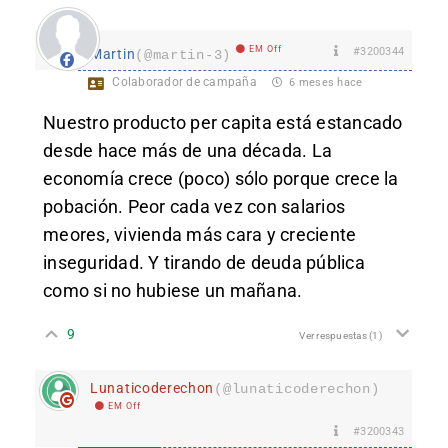
EM Off
#3200344
Martin
(@martin-3)
Colaborador de campaña
6 meses hace
Nuestro producto per capita está estancado
desde hace más de una década. La
economía crece (poco) sólo porque crece la
pobación. Peor cada vez con salarios
meores, vivienda más cara y creciente
inseguridad. Y tirando de deuda pública
como si no hubiese un mañana.
9
Ver respuestas
(1)
Lunaticoderechon
(@lunaticoderechon)
EM Off
#3200343