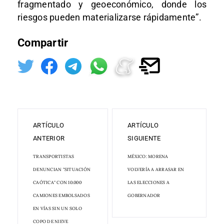
fragmentado y geoeconómico, donde los
riesgos pueden materializarse rápidamente”.
Compartir
ARTÍCULO
ARTÍCULO
ANTERIOR
SIGUIENTE
TRANSPORTISTAS
MÉXICO: MORENA
DENUNCIAN "SITUACIÓN
VOLVERÍA A ARRASAR EN
CAÓTICA" CON 10.000
LAS ELECCIONES A
CAMIONES EMBOLSADOS
GOBERNADOR
EN VÍAS SIN UN SOLO
COPO DE NIEVE