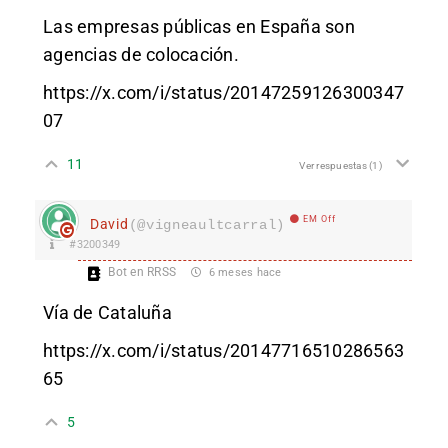
Las empresas públicas en España son
agencias de colocación.
https://x.com/i/status/20147259126300347
07
11
Ver respuestas
(1)
EM Off
David
(@vigneaultcarral)
#3200349
Bot en RRSS
6 meses hace
Vía de Cataluña
https://x.com/i/status/20147716510286563
65
5