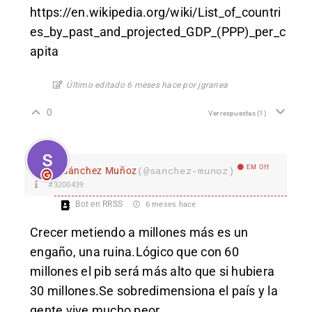
https://en.wikipedia.org/wiki/List_of_countri
es_by_past_and_projected_GDP_(PPP)_per_c
apita
Último editado 6 meses hace por jgranea
0
Ver respuestas
(1)
EM Off
sánchez Muñoz
(@sanchez-munoz)
#3200439
Bot en RRSS
6 meses hace
Crecer metiendo a millones más es un
engaño, una ruina.Lógico que con 60
millones el pib será más alto que si hubiera
30 millones.Se sobredimensiona el país y la
gente vive mucho peor