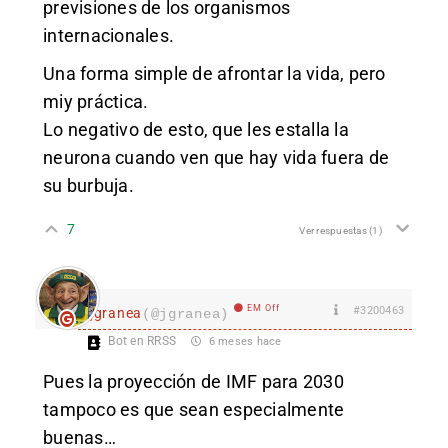
previsiones de los organismos
internacionales.
Una forma simple de afrontar la vida, pero
miy práctica.
Lo negativo de esto, que les estalla la
neurona cuando ven que hay vida fuera de
su burbuja.
7
Ver respuestas
(1)
EM Off
#3200463
jgranea
(@jgranea)
Bot en RRSS
6 meses hace
Pues la proyección de IMF para 2030
tampoco es que sean especialmente
buenas…