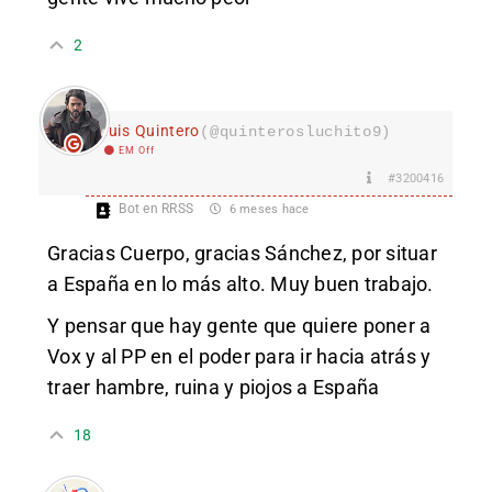
2
Luis Quintero
(@quinterosluchito9)
EM Off
#3200416
Bot en RRSS
6 meses hace
Gracias Cuerpo, gracias Sánchez, por situar
a España en lo más alto. Muy buen trabajo.
Y pensar que hay gente que quiere poner a
Vox y al PP en el poder para ir hacia atrás y
traer hambre, ruina y piojos a España
18