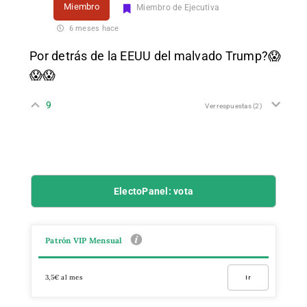
Miembro
Miembro de Ejecutiva
6 meses hace
Por detrás de la EEUU del malvado Trump?😱
😱😱
9
Ver respuestas
(2)
ElectoPanel: vota
Patrón VIP Mensual
3,5€ al mes
Ir