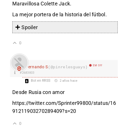
Maravillosa Colette Jack.
La mejor portera de la historia del fútbol.
Spoiler
0
EM Off
Fernando S
(@pinrelesguays)
#2683803
Bot en RRSS
2 años hace
Desde Rusia con amor
https://twitter.com/Sprinter99800/status/16
91211903270289409?s=20
0