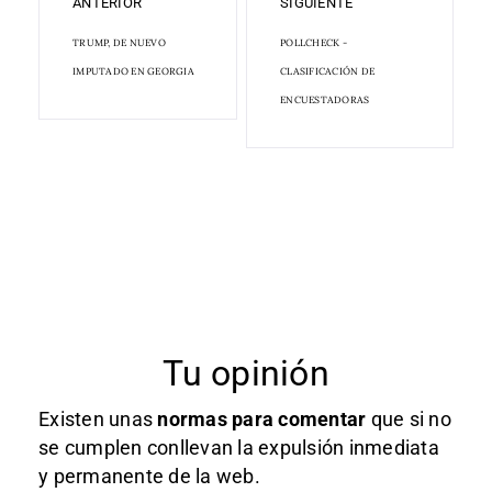
ANTERIOR
SIGUIENTE
TRUMP, DE NUEVO
POLLCHECK -
IMPUTADO EN GEORGIA
CLASIFICACIÓN DE
ENCUESTADORAS
Tu opinión
Existen unas
normas
para comentar
que si no
se cumplen conllevan la expulsión inmediata
y permanente de la web.