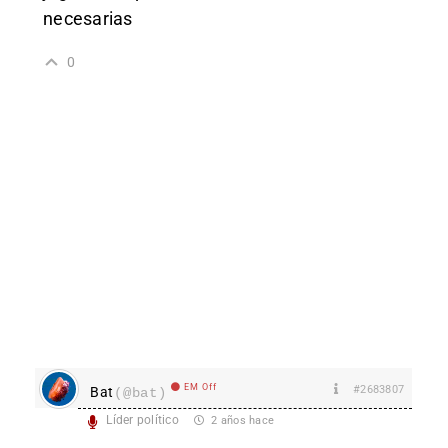
necesarias
0
EM Off
#2683807
Bat
(@bat)
Líder político
2 años hace