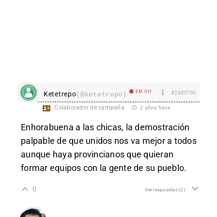
EM Off
#2683790
Ketetrepo
(@ketetrepo)
Colaborador de campaña
2 años hace
Enhorabuena a las chicas, la demostración
palpable de que unidos nos va mejor a todos
aunque haya provincianos que quieran
formar equipos con la gente de su pueblo.
0
Ver respuestas
(2)