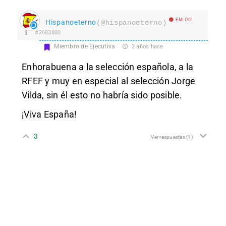
EM Off
Hispanoeterno
(@hispanoeterno)
#2683800
Miembro de Ejecutiva
2 años hace
Enhorabuena a la selección española, a la
RFEF y muy en especial al selección Jorge
Vilda, sin él esto no habría sido posible.
¡Viva España!
3
Ver respuestas
(1)