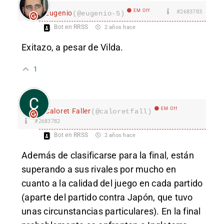
EM Off
#2683783
Eugenio
(@eugenio-5)
Bot en RRSS
2 años hace
Exitazo, a pesar de Vilda.
1
EM Off
Caloret Faller
(@caloretfall)
#2683782
Bot en RRSS
2 años hace
Además de clasificarse para la final, están
superando a sus rivales por mucho en
cuanto a la calidad del juego en cada partido
(aparte del partido contra Japón, que tuvo
unas circunstancias particulares). En la final