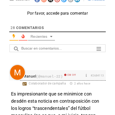
Por favor, accede para comentar
28
COMENTARIOS
Recientes
EM Off
#2684113
Manuel
(@manuel-22)
Colaborador de campaña
2 años hace
Es impresionante que se minimice con
desdén esta noticia en contraposición con
los logros “trascendentales” del fútbol