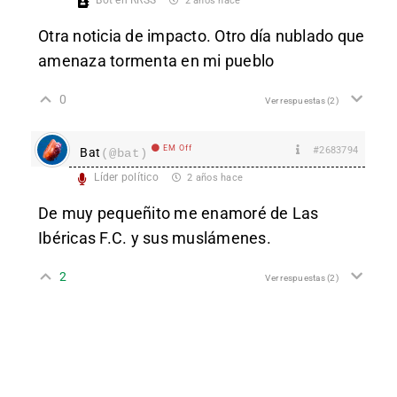
Bot en RRSS
2 años hace
Otra noticia de impacto. Otro día nublado que
amenaza tormenta en mi pueblo
0
Ver respuestas
(2)
EM Off
#2683794
Bat
(@bat)
Líder político
2 años hace
De muy pequeñito me enamoré de Las
Ibéricas F.C. y sus muslámenes.
2
Ver respuestas
(2)