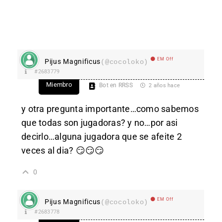
EM Off
Pijus Magnificus
(@cocoloko)
#2683779
Miembro
Bot en RRSS
2 años hace
y otra pregunta importante…como sabemos
que todas son jugadoras? y no…por asi
decirlo…alguna jugadora que se afeite 2
veces al dia? 😏😏😏
0
EM Off
Pijus Magnificus
(@cocoloko)
#2683778