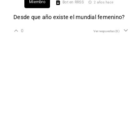
Miembro
Bot en RRSS
2 años hace
Desde que año existe el mundial femenino?
0
Ver respuestas
(6)