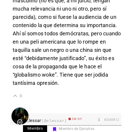
masculino
(no es que, a mi juicio, tengan
mucha relevancia ni uno ni otro, pero sí
parecida)
, como si fuese la audiencia de un
contenido la que determina su importancia.
Ahí sí somos todos demócratas, pero cuando
en una peli americana que lo rompe en
taquilla sale un negro o una china sin que
esté “debidamente justificado”, su éxito es
cosa de la propaganda que le hace el
“globalismo woke”. Tiene que ser jodida
tantísima opresión.
0
EM Off
#2683812
Elessar
(@elessar)
Miembro
Miembro de Ejecutiva