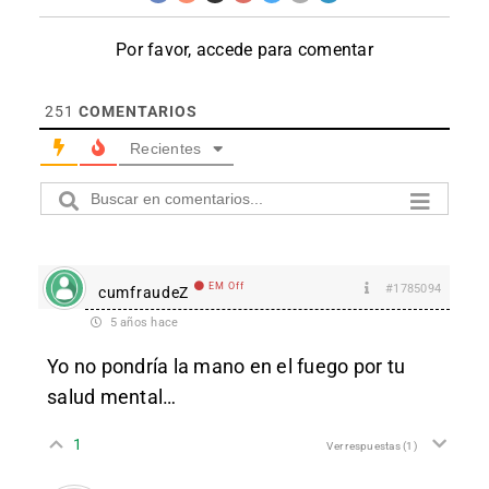
Por favor, accede para comentar
251
COMENTARIOS
Recientes
EM Off
#1785094
cumfraudeZ
5 años hace
Yo no pondría la mano en el fuego por tu
salud mental…
1
Ver respuestas
(1)