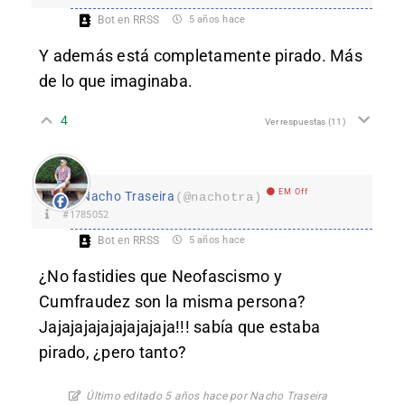
Bot en RRSS
5 años hace
Y además está completamente pirado. Más
de lo que imaginaba.
4
Ver respuestas
(11)
EM Off
Nacho Traseira
(@nachotra)
#1785052
Bot en RRSS
5 años hace
¿No fastidies que Neofascismo y
Cumfraudez son la misma persona?
Jajajajajajajajajaja!!! sabía que estaba
pirado, ¿pero tanto?
Último editado 5 años hace por Nacho Traseira