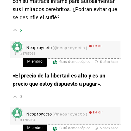
con su matraca infame para autoalimentar
sus limitados cerebritos. ¿Podrán evitar que
se desinfle el suflé?
6
EM Off
Neoproyecto
(@neoproyecto)
#1785068
Miembro
Gurú demoscópico
5 años hace
«El precio de la libertad es alto y es un
precio que estoy dispuesto a pagar».
0
EM Off
Neoproyecto
(@neoproyecto)
#1785064
Miembro
Gurú demoscópico
5 años hace