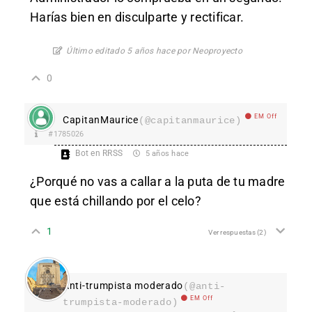
Harías bien en disculparte y rectificar.
Último editado 5 años hace por Neoproyecto
0
EM Off
CapitanMaurice
(@capitanmaurice)
#1785026
Bot en RRSS
5 años hace
¿Porqué no vas a callar a la puta de tu madre
que está chillando por el celo?
1
Ver respuestas
(2)
Anti-trumpista moderado
(@anti-
EM Off
trumpista-moderado)