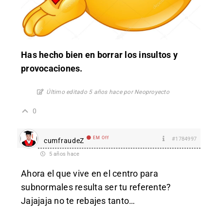
Has hecho bien en borrar los insultos y
provocaciones.
Último editado 5 años hace por Neoproyecto
0
EM Off
#1784997
cumfraudeZ
5 años hace
Ahora el que vive en el centro para
subnormales resulta ser tu referente?
Jajajaja no te rebajes tanto…