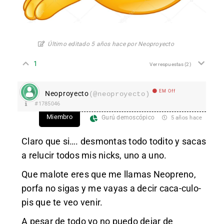
Último editado 5 años hace por Neoproyecto
1
Ver respuestas
(2)
EM Off
Neoproyecto
(@neoproyecto)
#1785046
Miembro
Gurú demoscópico
5 años hace
Claro que si…. desmontas todo todito y sacas
a relucir todos mis nicks, uno a uno.
Que malote eres que me llamas Neopreno,
porfa no sigas y me vayas a decir caca-culo-
pis que te veo venir.
A pesar de todo yo no puedo dejar de