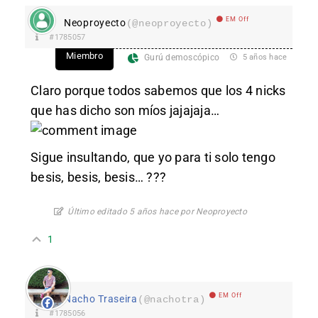
EM Off
Neoproyecto
(@neoproyecto)
#1785057
Miembro
Gurú demoscópico
5 años hace
Claro porque todos sabemos que los 4 nicks
que has dicho son míos jajajaja…
Sigue insultando, que yo para ti solo tengo
besis, besis, besis… ???
Último editado 5 años hace por Neoproyecto
1
EM Off
Nacho Traseira
(@nachotra)
#1785056