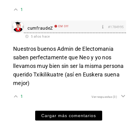
1
EM Off
#1784995
cumfraudeZ
5 años hace
Nuestros buenos Admin de Electomania
saben perfectamente que Neo y yo nos
llevamos muy bien sin ser la misma persona
querido Txikilikuatre (así en Euskera suena
mejor)
1
Ver respuestas
(3)
Cargar más comentarios