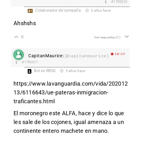
#1785023
Colaborador de campaña
5 años hace
Ahshshs
0
Ver respuestas
(1)
EM Off
CapitanMaurice
(@capitanmaurice)
#1785017
Bot en RRSS
5 años hace
https://www.lavanguardia.com/vida/202012
13/6116643/ue-pateras-inmigracion-
traficantes.html
El moronegro este ALFA, hace y dice lo que
les sale de los cojones, igual amenaza a un
continente entero machete en mano.