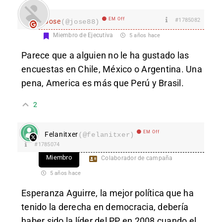
EM Off
#1785082
Jose
(@jose88)
Miembro de Ejecutiva
5 años hace
Parece que a alguien no le ha gustado las
encuestas en Chile, México o Argentina. Una
pena, America es más que Perú y Brasil.
2
EM Off
Felanitxer
(@felanitxer)
#1785074
Miembro
Colaborador de campaña
5 años hace
Esperanza Aguirre, la mejor política que ha
tenido la derecha en democracia, debería
haber sido la líder del PP en 2008 cuando el