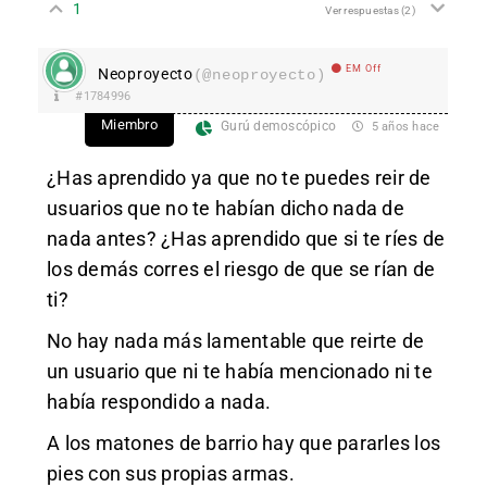
1
Ver respuestas
(2)
EM Off
Neoproyecto
(@neoproyecto)
#1784996
Miembro
Gurú demoscópico
5 años hace
¿Has aprendido ya que no te puedes reir de
usuarios que no te habían dicho nada de
nada antes? ¿Has aprendido que si te ríes de
los demás corres el riesgo de que se rían de
ti?
No hay nada más lamentable que reirte de
un usuario que ni te había mencionado ni te
había respondido a nada.
A los matones de barrio hay que pararles los
pies con sus propias armas.