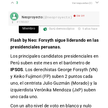
3
Ver respuestas
(2)
EM Off
Neoproyecto
(@neoproyecto)
#1785007
Miembro
Gurú demoscópico
5 años hace
Flash by Neo: Forsyth sigue liderando en las
presidenciales peruanas.
Los principales candidatos presidenciales en
Perú suben este mes en el barómetro de
IPSOS
. Los derechistas George Forsyth (VN)
y Keiko Fujimori (FP) suben 2 puntos cada
uno, el centrista Julio Guzmán (Morado) y la
izquierdista Verónika Mendoza (JxP) suben
uno cada uno.
Con un alto nivel de voto en blanco y nulo