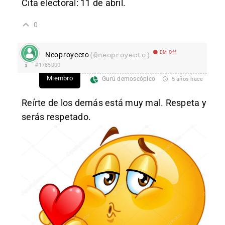
Cita electoral: 11 de abril.
0
EM Off
Neoproyecto
(@neoproyecto)
#1785000
Miembro
Gurú demoscópico
5 años hace
Reírte de los demás está muy mal. Respeta y
serás respetado.