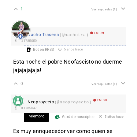
1
Ver respuestas
(1)
EM Off
Nacho Traseira
(@nachotra)
#1785050
Bot en RRSS
5 años hace
Esta noche el pobre Neofascisto no duerme
jajajajajaja!
0
Ver respuestas
(1)
EM Off
Neoproyecto
(@neoproyecto)
#1785047
Miembro
Gurú demoscópico
5 años hace
Es muy enriquecedor ver como quien se