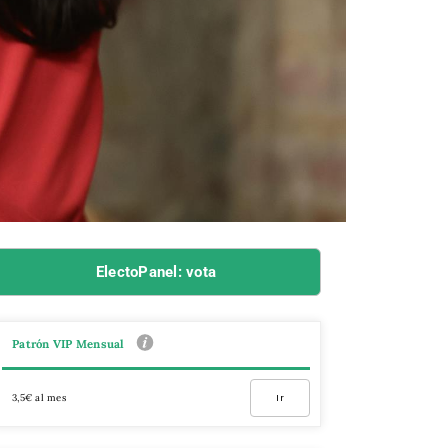
ElectoPanel: vota
Patrón VIP Mensual
3,5€ al mes
Ir