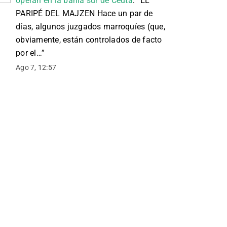
operan en la bahía sur de Ceuta
: “
EL
PARIPÉ DEL MAJZEN Hace un par de
días, algunos juzgados marroquíes (que,
obviamente, están controlados de facto
por el…
”
Ago 7, 12:57